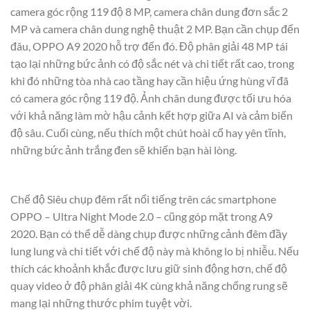
camera góc rộng 119 độ 8 MP, camera chân dung đơn sắc 2
MP và camera chân dung nghệ thuật 2 MP. Bạn cần chụp đến
đâu, OPPO A9 2020 hỗ trợ đến đó. Độ phân giải 48 MP tái
tạo lại những bức ảnh có độ sắc nét và chi tiết rất cao, trong
khi đó những tòa nhà cao tầng hay cần hiệu ứng hùng vĩ đã
có camera góc rộng 119 độ. Ảnh chân dung được tối ưu hóa
với khả năng làm mờ hậu cảnh kết hợp giữa AI và cảm biến
độ sâu. Cuối cùng, nếu thích một chút hoài cổ hay yên tĩnh,
những bức ảnh trắng đen sẽ khiến bạn hài lòng.
Chế độ Siêu chụp đêm rất nổi tiếng trên các smartphone
OPPO – Ultra Night Mode 2.0 – cũng góp mặt trong A9
2020. Bạn có thể dễ dàng chụp được những cảnh đêm đầy
lung lung và chi tiết với chế độ này mà không lo bị nhiễu. Nếu
thích các khoảnh khắc được lưu giữ sinh động hơn, chế độ
quay video ở độ phân giải 4K cùng khả năng chống rung sẽ
mang lại những thước phim tuyệt vời.