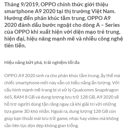
Tháng 9/2019, OPPO chính thức giới thiệu
smartphone A9 2020 tại thị trường Việt Nam.
Hướng đến phân khúc tầm trung, OPPO A9
2020 đánh dấu bước ngoặt cho dòng A – Series
của OPPO khi xuất hiện với diện mạo trẻ trung,
hiện đại, hiệu năng mạnh mẽ và nhiều công nghệ
tiên tiến.
Hiệu năng bứt phá, trải nghiệm tối đa
OPPO A9 2020 sinh ra cho phân khúc tầm trung, ấy thế mà
chiếc smartphone mới này vẫn có hiệu năng ấn tượng. Với
cấu hình mạnh mẽ trang bị vi xử lý Qualcomm Snapdragon
665, RAM 8 GB và dung lượng lưu trữ 128 GB, A9 2020 sẽ
hỗ trợ người dùng tận răng ngay cả khi giải trí với những
tựa game 3D khó nhằn. Ngoài ra, dung lượng 128 GB còn
giúp bạn thoải mái lưu trữ game, nhạc hay video mà không
cần liên tục dọn dẹp không gian trống.