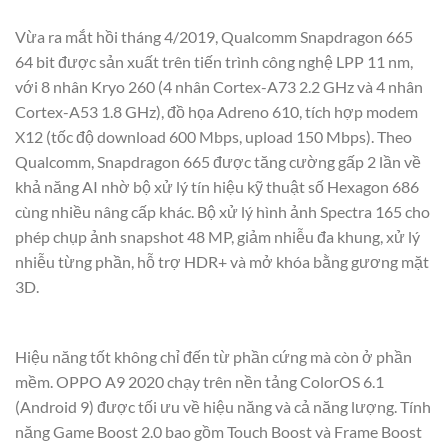
Vừa ra mắt hồi tháng 4/2019, Qualcomm Snapdragon 665
64 bit được sản xuất trên tiến trình công nghệ LPP 11 nm,
với 8 nhân Kryo 260 (4 nhân Cortex-A73 2.2 GHz và 4 nhân
Cortex-A53 1.8 GHz), đồ họa Adreno 610, tích hợp modem
X12 (tốc độ download 600 Mbps, upload 150 Mbps). Theo
Qualcomm, Snapdragon 665 được tăng cường gấp 2 lần về
khả năng AI nhờ bộ xử lý tín hiệu kỹ thuật số Hexagon 686
cùng nhiều nâng cấp khác. Bộ xử lý hình ảnh Spectra 165 cho
phép chụp ảnh snapshot 48 MP, giảm nhiễu đa khung, xử lý
nhiễu từng phần, hỗ trợ HDR+ và mở khóa bằng gương mặt
3D.
Hiệu năng tốt không chỉ đến từ phần cứng mà còn ở phần
mềm. OPPO A9 2020 chạy trên nền tảng ColorOS 6.1
(Android 9) được tối ưu về hiệu năng và cả năng lượng. Tính
năng Game Boost 2.0 bao gồm Touch Boost và Frame Boost