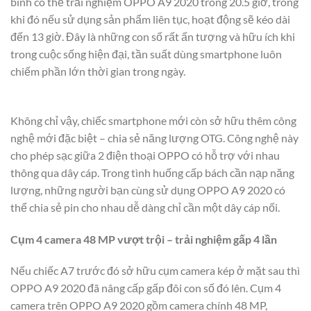
bình có thể trải nghiệm OPPO A9 2020 trong 20.5 giờ, trong
khi đó nếu sử dụng sản phẩm liên tục, hoạt động sẽ kéo dài
đến 13 giờ. Đây là những con số rất ấn tượng và hữu ích khi
trong cuộc sống hiện đại, tần suất dùng smartphone luôn
chiếm phần lớn thời gian trong ngày.
Không chỉ vậy, chiếc smartphone mới còn sở hữu thêm công
nghệ mới đặc biệt – chia sẻ năng lượng OTG. Công nghệ này
cho phép sạc giữa 2 điện thoại OPPO có hỗ trợ với nhau
thông qua dây cáp. Trong tình huống cấp bách cần nạp năng
lượng, những người bạn cùng sử dụng OPPO A9 2020 có
thể chia sẻ pin cho nhau dễ dàng chỉ cần một dây cáp nối.
Cụm 4 camera 48 MP vượt trội – trải nghiệm gấp 4 lần
Nếu chiếc A7 trước đó sở hữu cụm camera kép ở mặt sau thì
OPPO A9 2020 đã nâng cấp gấp đôi con số đó lên. Cụm 4
camera trên OPPO A9 2020 gồm camera chính 48 MP,