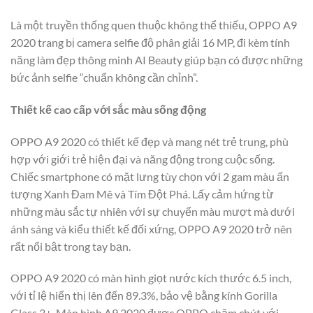
Là một truyền thống quen thuộc không thể thiếu, OPPO A9
2020 trang bị camera selfie độ phân giải 16 MP, đi kèm tính
năng làm đẹp thông minh AI Beauty giúp bạn có được những
bức ảnh selfie “chuẩn không cần chỉnh”.
Thiết kế cao cấp với sắc màu sống động
OPPO A9 2020 có thiết kế đẹp và mang nét trẻ trung, phù
hợp với giới trẻ hiện đại và năng động trong cuộc sống.
Chiếc smartphone có mặt lưng tùy chọn với 2 gam màu ấn
tượng Xanh Đam Mê và Tím Đột Phá. Lấy cảm hứng từ
những màu sắc tự nhiên với sự chuyển màu mượt mà dưới
ánh sáng và kiểu thiết kế đối xứng, OPPO A9 2020 trở nên
rất nổi bật trong tay bạn.
OPPO A9 2020 có màn hình giọt nước kích thước 6.5 inch,
với tỉ lệ hiển thị lên đến 89.3%, bảo vệ bằng kính Gorilla
Glass 3+. Màn hình A9 2020 được OPPO chăm chút với