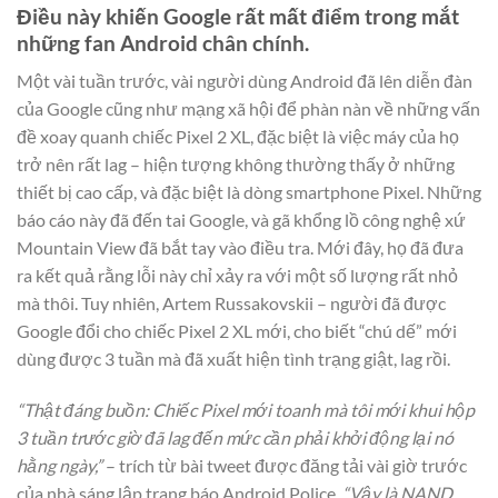
Điều này khiến Google rất mất điểm trong mắt
những fan Android chân chính.
Một vài tuần trước, vài người dùng Android đã lên diễn đàn
của Google cũng như mạng xã hội để phàn nàn về những vấn
đề xoay quanh chiếc Pixel 2 XL, đặc biệt là việc máy của họ
trở nên rất lag – hiện tượng không thường thấy ở những
thiết bị cao cấp, và đặc biệt là dòng smartphone Pixel. Những
báo cáo này đã đến tai Google, và gã khổng lồ công nghệ xứ
Mountain View đã bắt tay vào điều tra. Mới đây, họ đã đưa
ra kết quả rằng lỗi này chỉ xảy ra với một số lượng rất nhỏ
mà thôi. Tuy nhiên, Artem Russakovskii – người đã được
Google đổi cho chiếc Pixel 2 XL mới, cho biết “chú dế” mới
dùng được 3 tuần mà đã xuất hiện tình trạng giật, lag rồi.
“Thật đáng buồn: Chiếc Pixel mới toanh mà tôi mới khui hộp
3 tuần trước giờ đã lag đến mức cần phải khởi động lại nó
hằng ngày,”
– trích từ bài tweet được đăng tải vài giờ trước
của nhà sáng lập trang báo Android Police.
“Vậy là NAND