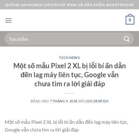
Bỏ
QUỲNH AN MOBILE CHUYÊN ÉP KÍNH VÀ SỬA CHỮA SMARTPHONE
qua
nội
0
dung
Tìm
kiếm:
TECH NEWS
Một số mẫu Pixel 2 XL bị lỗi bí ẩn dẫn
đến lag máy liên tục, Google vẫn
chưa tìm ra lời giải đáp
ĐĂNG VÀO
7 THÁNG 9, 2018
BỞI
GOLDENFISH
Một số mẫu Pixel 2 XL bị lỗi bí ẩn dẫn đến lag máy liên tục,
Google vẫn chưa tìm ra lời giải đáp