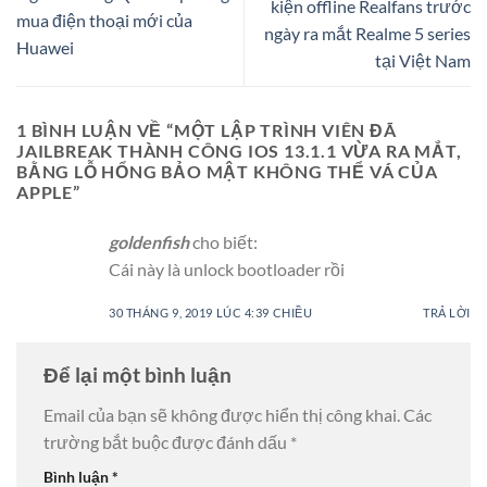
kiện offline Realfans trước
mua điện thoại mới của
ngày ra mắt Realme 5 series
Huawei
tại Việt Nam
1 BÌNH LUẬN VỀ “
MỘT LẬP TRÌNH VIÊN ĐÃ
JAILBREAK THÀNH CÔNG IOS 13.1.1 VỪA RA MẮT,
BẰNG LỖ HỔNG BẢO MẬT KHÔNG THỂ VÁ CỦA
APPLE
”
goldenfish
cho biết:
Cái này là unlock bootloader rồi
30 THÁNG 9, 2019 LÚC 4:39 CHIỀU
TRẢ LỜI
Để lại một bình luận
Email của bạn sẽ không được hiển thị công khai.
Các
trường bắt buộc được đánh dấu
*
Bình luận
*