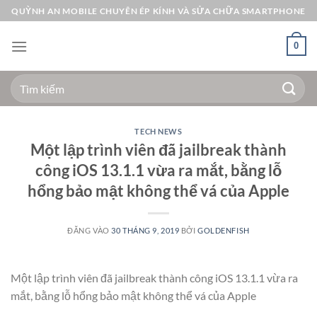
Bỏ
QUỲNH AN MOBILE CHUYÊN ÉP KÍNH VÀ SỬA CHỮA SMARTPHONE
qua
nội
0
dung
Tìm
kiếm:
TECH NEWS
Một lập trình viên đã jailbreak thành
công iOS 13.1.1 vừa ra mắt, bằng lỗ
hổng bảo mật không thể vá của Apple
ĐĂNG VÀO
30 THÁNG 9, 2019
BỞI
GOLDENFISH
Một lập trình viên đã jailbreak thành công iOS 13.1.1 vừa ra
mắt, bằng lỗ hổng bảo mật không thể vá của Apple