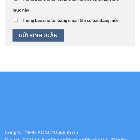
mục này
Thông báo cho tôi bằng email khi có bài đăng mới
Công ty TNHH XD&CN Quỳnh An
Địa chỉ: 592 Lê Hồng Phong Phường Phước Hải , TP Nha