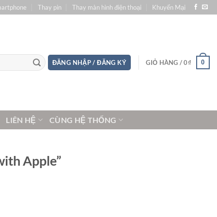
martphone
Thay pin
Thay màn hình điện thoại
Khuyến Mại
0
ĐĂNG NHẬP / ĐĂNG KÝ
GIỎ HÀNG /
0
₫
LIÊN HỆ
CÙNG HỆ THỐNG
with Apple”