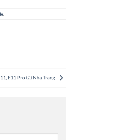
le
.
11, F11 Pro tại Nha Trang