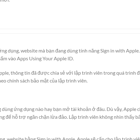
ứng dụng, website mà bạn đang dùng tính năng Sign in with Apple.
bấm vào Apps Using Your Apple ID.
ple, thông tin đã được chia sẻ với lập trình viên trong quá trình 
theo chính sách bảo mật của lập trình viên.
 dùng ứng dụng nào hay bạn mở tài khoản ở đâu. Dù vậy, Apple ch
ng để hỗ trợ ngăn chặn lừa đảo. Lập trình viên không nhìn thấy b
g, website bằng Sign in with Apple, Apple sẽ cấp cho lập trình v