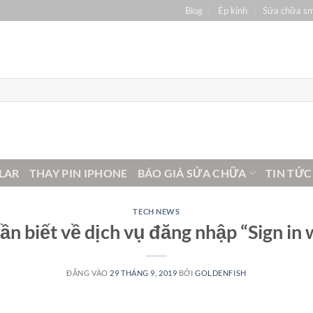
Blog
Ép kính
Sửa chữa s
LAR
THAY PIN IPHONE
BÁO GIÁ SỬA CHỮA
TIN TỨC
TECH NEWS
ần biết về dịch vụ đăng nhập “Sign in 
ĐĂNG VÀO
29 THÁNG 9, 2019
BỞI
GOLDENFISH