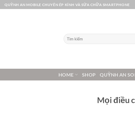
Bỏ
QUỲNH AN MOBILE CHUYÊN ÉP KÍNH VÀ SỬA CHỮA SMARTPHONE
qua
nội
dung
Tìm
kiếm:
HOME
SHOP
QUỲNH AN SO
Mọi điều c