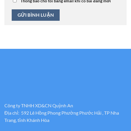
Thông báo cho tôi bằng email khi có bài đăng mới
Công ty TNHH XD&CN Quỳnh An
Địa chỉ: 592 Lê Hồng Phong Phường Phước Hải , TP Nha
Trang, tỉnh Khánh Hòa