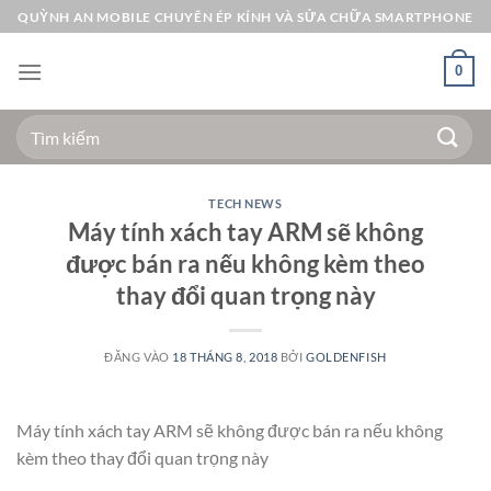
Bỏ
QUỲNH AN MOBILE CHUYÊN ÉP KÍNH VÀ SỬA CHỮA SMARTPHONE
qua
nội
0
dung
Tìm
kiếm:
TECH NEWS
Máy tính xách tay ARM sẽ không
được bán ra nếu không kèm theo
thay đổi quan trọng này
ĐĂNG VÀO
18 THÁNG 8, 2018
BỞI
GOLDENFISH
Máy tính xách tay ARM sẽ không được bán ra nếu không
kèm theo thay đổi quan trọng này