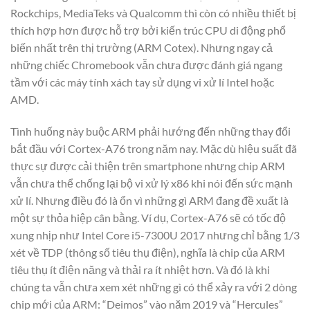
Rockchips, MediaTeks và Qualcomm thì còn có nhiều thiết bị
thích hợp hơn được hỗ trợ bởi kiến ​​trúc CPU di động phổ
biến nhất trên thị trường (ARM Cotex). Nhưng ngay cả
những chiếc Chromebook vẫn chưa được đánh giá ngang
tầm với các máy tính xách tay sử dụng vi xử lí Intel hoặc
AMD.
Tình huống này buộc ARM phải hướng đến những thay đổi
bắt đầu với Cortex-A76 trong năm nay. Mặc dù hiệu suất đã
thực sự được cải thiện trên smartphone nhưng chip ARM
vẫn chưa thể chống lại bộ vi xử lý x86 khi nói đến sức mạnh
xử lí. Nhưng điều đó là ổn vì những gì ARM đang đề xuất là
một sự thỏa hiệp cân bằng. Ví dụ, Cortex-A76 sẽ có tốc độ
xung nhịp như Intel Core i5-7300U 2017 nhưng chỉ bằng 1/3
xét về TDP (thông số tiêu thụ điện), nghĩa là chip của ARM
tiêu thụ ít điện năng và thải ra ít nhiệt hơn. Và đó là khi
chúng ta vẫn chưa xem xét những gì có thể xảy ra với 2 dòng
chip mới của ARM: “Deimos” vào năm 2019 và “Hercules”