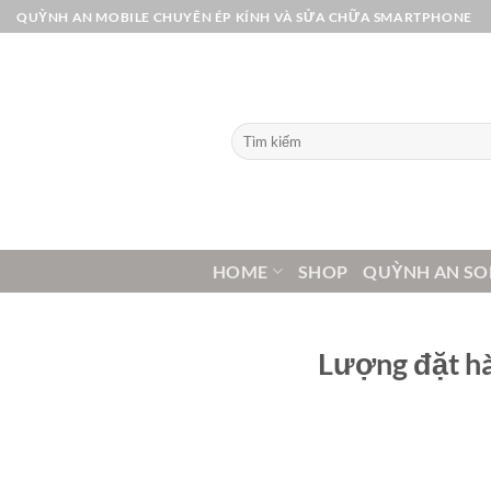
Bỏ
QUỲNH AN MOBILE CHUYÊN ÉP KÍNH VÀ SỬA CHỮA SMARTPHONE
qua
nội
dung
Tìm
kiếm:
HOME
SHOP
QUỲNH AN SO
Lượng đặt hà