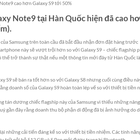
Note9 cao hơn Galaxy S9 tới 50%
xy Note9 tại Hàn Quốc hiện đã cao hơ
ểm).
ẻ của Samsung trên toàn cầu đã bắt đầu nhận đơn đặt hàng trước
artphone này sẽ vượt trội hơn so với Galaxy S9 – chiếc flagship
 thể trở thành sự thật nếu một thông tin mới đây từ Hàn Quốc là
y S9 sẽ bán ra tốt hơn so với Galaxy S8 nhưng cuối cùng điều nà
rằng doanh số của Galaxy S9 hoàn toàn lép vế so với thiết bị tiền 
g tán dương chiếc flagship này của Samsung vì thiếu những nâng
uý gần đây rằng doanh thu bộ phận di động đã bị ảnh hưởng do 
i những cải tiến đáng kể so với thiết bị tiền nhiệm. Các tính nă
u trữ nội bộ 512 GB và S Pen mới được trang bị Bluetooth.