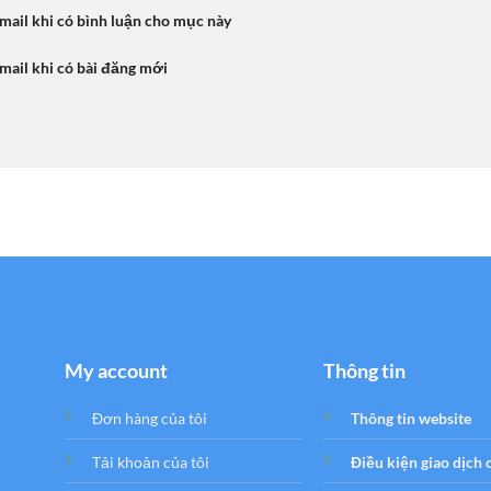
mail khi có bình luận cho mục này
mail khi có bài đăng mới
My account
Thông tin
Đơn hàng của tôi
Thông tin website
Tải khoản của tôi
Điều kiện giao dịch