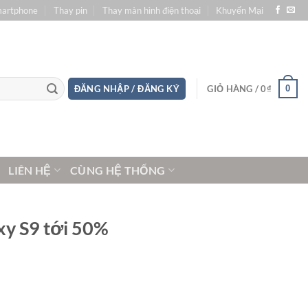
martphone
Thay pin
Thay màn hình điện thoại
Khuyến Mại
0
ĐĂNG NHẬP / ĐĂNG KÝ
GIỎ HÀNG /
0
₫
LIÊN HỆ
CÙNG HỆ THỐNG
xy S9 tới 50%