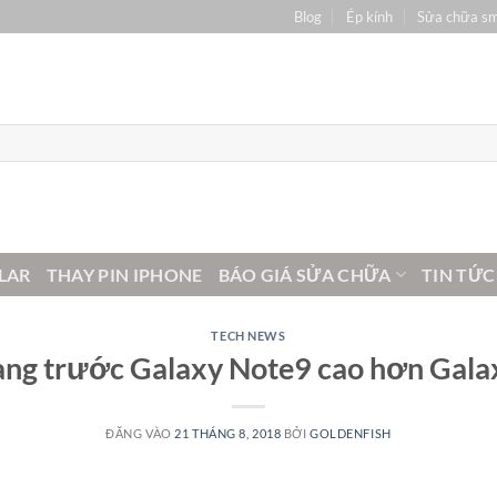
Blog
Ép kính
Sửa chữa s
LAR
THAY PIN IPHONE
BÁO GIÁ SỬA CHỮA
TIN TỨC
TECH NEWS
ng trước Galaxy Note9 cao hơn Gala
ĐĂNG VÀO
21 THÁNG 8, 2018
BỞI
GOLDENFISH