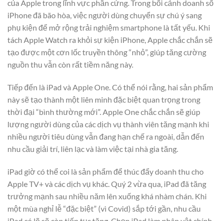
của Apple trong lĩnh vực phần cứng. Trong bối cảnh doanh số
iPhone đã bão hòa, việc người dùng chuyển sự chú ý sang
phụ kiện để mở rộng trải nghiệm smartphone là tất yếu. Khi
tách Apple Watch ra khỏi sự kiện iPhone, Apple chắc chắn sẽ
tạo được một cơn lốc truyền thông “nhỏ”, giúp tăng cường
nguồn thu vẫn còn rất tiềm năng này.
Tiếp đến là iPad và Apple One. Có thể nói rằng, hai sản phẩm
này sẽ tạo thành một liên minh đặc biệt quan trọng trong
thời đại “bình thường mới”. Apple One chắc chắn sẽ giúp
lượng người dùng của các dịch vụ thành viên tăng mạnh khi
nhiều người tiêu dùng vẫn đang hạn chế ra ngoài, dẫn đến
nhu cầu giải trí, liên lạc và làm việc tại nhà gia tăng.
iPad giờ có thể coi là sản phẩm để thúc đẩy doanh thu cho
Apple TV+ và các dịch vụ khác. Quý 2 vừa qua, iPad đã tăng
trưởng mạnh sau nhiều năm lên xuống khá nhàm chán. Khi
một mùa nghỉ lễ “đặc biệt” (vì Covid) sắp tới gần, nhu cầu
iPad có lẽ sẽ còn tiếp tục tăng. Chọn iPad làm nhân vật chính