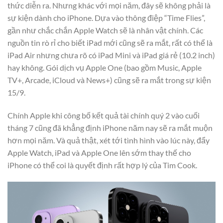
thức diễn ra. Nhưng khác với mọi năm, đây sẽ không phải là
sự kiện dành cho iPhone. Dựa vào thông điệp “Time Flies”,
gần như chắc chắn Apple Watch sẽ là nhân vật chính. Các
nguồn tin rò rỉ cho biết iPad mới cũng sẽ ra mắt, rất có thể là
iPad Air nhưng chưa rõ có iPad Mini và iPad giá rẻ (10.2 inch)
hay không. Gói dịch vụ Apple One (bao gồm Music, Apple
TV+, Arcade, iCloud và News+) cũng sẽ ra mắt trong sự kiện
15/9.
Chính Apple khi công bố kết quả tài chính quý 2 vào cuối
tháng 7 cũng đã khẳng định iPhone năm nay sẽ ra mắt muộn
hơn mọi năm. Và quả thật, xét tới tình hình vào lúc này, đẩy
Apple Watch, iPad và Apple One lên sớm thay thế cho
iPhone có thể coi là quyết định rất hợp lý của Tim Cook.