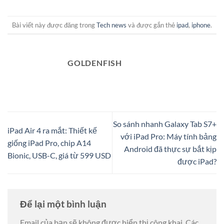
Bài viết này được đăng trong
Tech news
và được gắn thẻ
ipad
,
iphone
.
GOLDENFISH
So sánh nhanh Galaxy Tab S7+
iPad Air 4 ra mắt: Thiết kế
với iPad Pro: Máy tính bảng
giống iPad Pro, chip A14
Android đã thực sự bắt kịp
Bionic, USB-C, giá từ 599 USD
được iPad?
Để lại một bình luận
Email của bạn sẽ không được hiển thị công khai.
Các