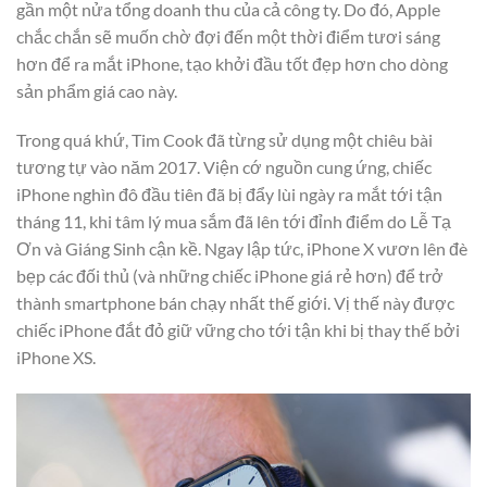
gần một nửa tổng doanh thu của cả công ty. Do đó, Apple
chắc chắn sẽ muốn chờ đợi đến một thời điểm tươi sáng
hơn để ra mắt iPhone, tạo khởi đầu tốt đẹp hơn cho dòng
sản phẩm giá cao này.
Trong quá khứ, Tim Cook đã từng sử dụng một chiêu bài
tương tự vào năm 2017. Viện cớ nguồn cung ứng, chiếc
iPhone nghìn đô đầu tiên đã bị đẩy lùi ngày ra mắt tới tận
tháng 11, khi tâm lý mua sắm đã lên tới đỉnh điểm do Lễ Tạ
Ơn và Giáng Sinh cận kề. Ngay lập tức, iPhone X vươn lên đè
bẹp các đối thủ (và những chiếc iPhone giá rẻ hơn) để trở
thành smartphone bán chạy nhất thế giới. Vị thế này được
chiếc iPhone đắt đỏ giữ vững cho tới tận khi bị thay thế bởi
iPhone XS.