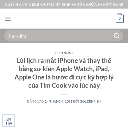
Bỏ
QUỲNH AN MOBILE CHUYÊN ÉP KÍNH VÀ SỬA CHỮA SMARTPHONE
qua
nội
0
dung
Tìm
kiếm:
TECH NEWS
Lùi lịch ra mắt iPhone và thay thế
bằng sự kiện Apple Watch, iPad,
Apple One là bước đi cực kỳ hợp lý
của Tim Cook vào lúc này
ĐĂNG VÀO
24 THÁNG 4, 2021
BỞI
GOLDENFISH
24
Th4