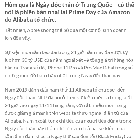
Hôm qua là Ngày độc thân ở Trung Quốc – có thể
nói là phiên bản nhại lại Prime Day của Amazon
do Alibaba tổ chức.
Tất nhiên, Apple không thể bỏ qua một cơ hội kinh doanh
lớn đến vậy.
Sự kiện mua sắm kéo dài trong 24 giờ năm nay đã vượt kỷ
lục hơn 30 tỷ USD của năm ngoái xét về tổng giá trị hàng hóa
bán ra. Trong số đó, iPhone 11 Pro và Pro Max là hai trong số
những món đồ bán chạy nhất trong Ngày độc thân này.
Năm 2019 đánh dấu năm thứ 11 Alibaba tổ chức sự kiện
Ngày độc thân. Như đã nói ở trên, sự kiện diễn ra trong suốt
24 giờ vào ngày 11/11 hàng năm, với rất nhiều món hàng
được giảm giá mạnh trên website thương mại điện tử của
Alibaba. Năm ngoái, tổng chi tiêu của người tiêu dùng trong
Ngày độc thân này thậm chí còn vượt cả hai sự kiện mua
sắm đình đám khác là Ngày thứ sáu đen tối (Black Friday) và