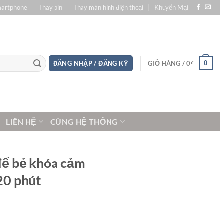
martphone
Thay pin
Thay màn hình điện thoại
Khuyến Mại
0
ĐĂNG NHẬP / ĐĂNG KÝ
GIỎ HÀNG /
0
₫
LIÊN HỆ
CÙNG HỆ THỐNG
để bẻ khóa cảm
20 phút