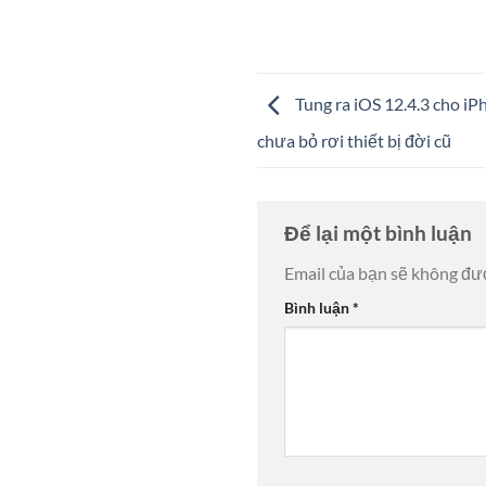
Tung ra iOS 12.4.3 cho iP
chưa bỏ rơi thiết bị đời cũ
Để lại một bình luận
Email của bạn sẽ không đượ
Bình luận
*