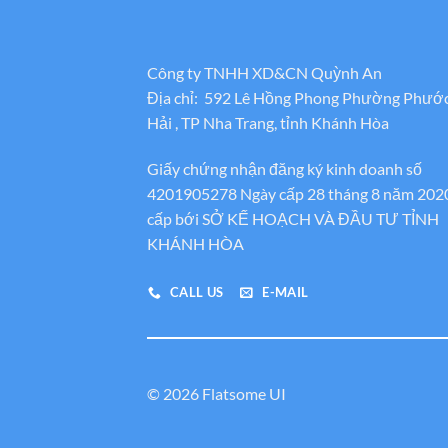
Công ty TNHH XD&CN Quỳnh An
Địa chỉ: 592 Lê Hồng Phong Phường Phướ
Hải , TP Nha Trang, tỉnh Khánh Hòa
Giấy chứng nhận đăng ký kinh doanh số
4201905278 Ngày cấp 28 tháng 8 năm 202
cấp bới SỞ KẾ HOẠCH VÀ ĐẦU TƯ TỈNH
KHÁNH HÒA
CALL US
E-MAIL
© 2026 Flatsome UI