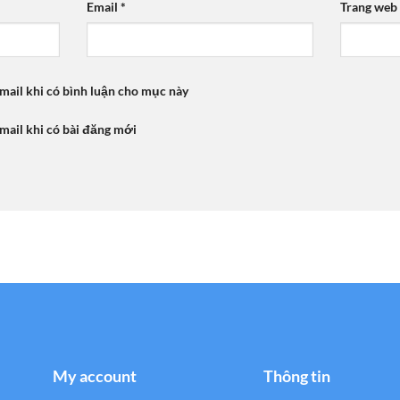
Email
*
Trang web
mail khi có bình luận cho mục này
mail khi có bài đăng mới
My account
Thông tin