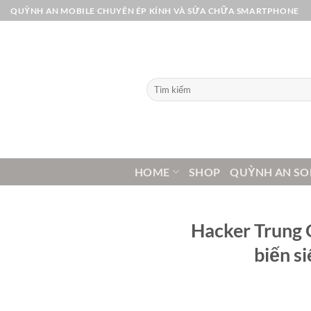
Bỏ
QUỲNH AN MOBILE CHUYÊN ÉP KÍNH VÀ SỬA CHỮA SMARTPHONE
qua
nội
dung
Tìm
kiếm:
HOME
SHOP
QUỲNH AN SO
Hacker Trung 
biến s