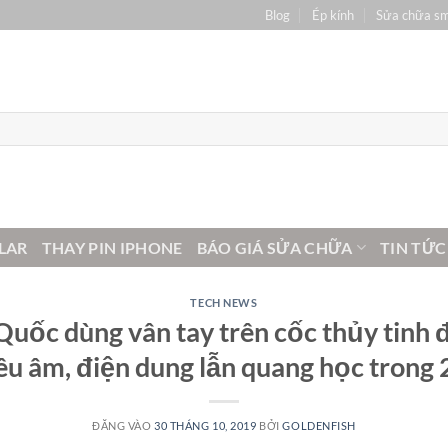
Blog
Ép kính
Sửa chữa s
LAR
THAY PIN IPHONE
BÁO GIÁ SỬA CHỮA
TIN TỨC
TECH NEWS
Quốc dùng vân tay trên cốc thủy tinh 
iêu âm, điện dung lẫn quang học trong 
ĐĂNG VÀO
30 THÁNG 10, 2019
BỞI
GOLDENFISH