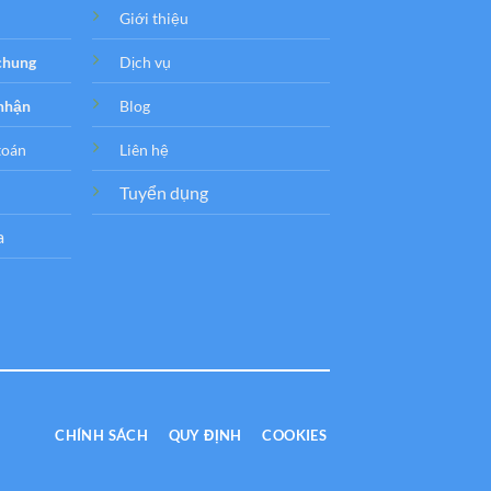
Giới thiệu
 chung
Dịch vụ
 nhận
Blog
toán
Liên hệ
Tuyển dụng
a
CHÍNH SÁCH
QUY ĐỊNH
COOKIES