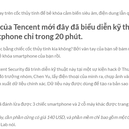
y trên cốc thủy tinh để bẻ khóa cảm biến siêu âm, điện dung lẫn 
ủa Tencent mới đây đã biểu diễn kỹ t
tphone chỉ trong 20 phút.
bằng chiếc cốc thủy tinh kia không? Bởi vân tay của bạn sẽ bám đ
ẻ khóa smartphone của bạn rồi.
nt Security đã trình diễn kỹ thuật này tại một sự kiện hack ở 
đó trưởng nhóm, Chen Yu, lấy điện thoại của mình ra, chụp ảnh vâ
h xuất dữ liệu chính xác. Dữ liệu này được dùng để tạo ra bản sao
đã đánh lừa được 3 chiếc smartphone và 2 cỗ máy khác được trang 
ày, cần phần cứng có giá 140 USD, và phần mềm chỉ bao gồm một 
Lab nói.