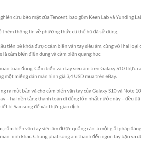
nghiên cứu bảo mật của Tencent, bao gồm Keen Lab và Yunding La
 lộ thêm thông tin về phương thức cụ thể họ đã sử dụng.
ầu tiên bẻ khóa được cảm biến vân tay siêu âm, cùng với hai loại
 là cảm biến điện dung và cảm biến quang học.
àn toàn đúng. Cảm biến vân tay siêu âm trên Galaxy S10 thực ra
ng một miếng dán màn hình giá 3,4 USD mua trên eBay.
ng ra một bản vá cho cảm biến vân tay của Galaxy S10 và Note 1
ay – hai nền tảng thanh toán di động lớn nhất nước này – đều đã
hiết bị Samsung để xác thực giao dịch.
 cảm biến vân tay siêu âm được quảng cáo là một giải pháp đáng
g màn hình khác. Chúng phát sóng âm thanh đến ngón tay bạn và dự