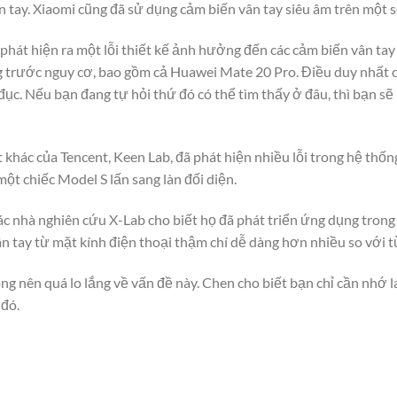
n tay. Xiaomi cũng đã sử dụng cảm biến vân tay siêu âm trên một số
hát hiện ra một lỗi thiết kế ảnh hưởng đến các cảm biến vân tay
 trước nguy cơ, bao gồm cả Huawei Mate 20 Pro. Điều duy nhất c
đục. Nếu bạn đang tự hỏi thứ đó có thể tìm thấy ở đâu, thì bạn sẽ
ác của Tencent, Keen Lab, đã phát hiện nhiều lỗi trong hệ thống h
một chiếc Model S lấn sang làn đối diện.
ác nhà nghiên cứu X-Lab cho biết họ đã phát triển ứng dụng trong
ân tay từ mặt kính điện thoại thậm chí dễ dàng hơn nhiều so với t
g nên quá lo lắng về vấn đề này. Chen cho biết bạn chỉ cần nhớ 
 đó.