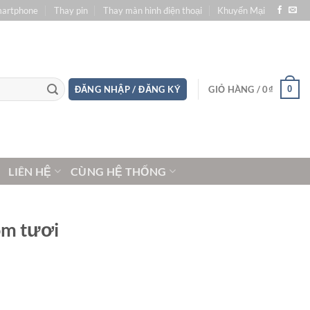
martphone
Thay pin
Thay màn hình điện thoại
Khuyến Mại
0
ĐĂNG NHẬP / ĐĂNG KÝ
GIỎ HÀNG /
0
₫
LIÊN HỆ
CÙNG HỆ THỐNG
ôm tươi