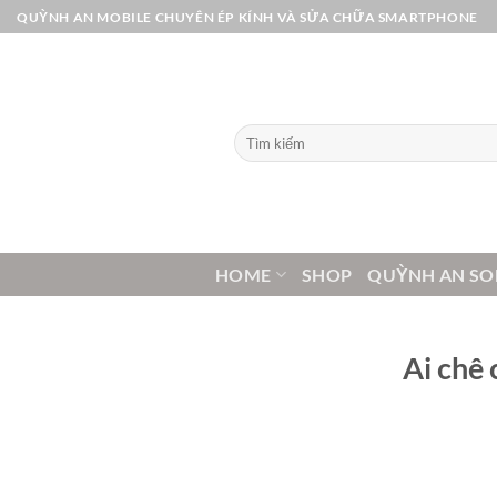
Bỏ
QUỲNH AN MOBILE CHUYÊN ÉP KÍNH VÀ SỬA CHỮA SMARTPHONE
qua
nội
dung
Tìm
kiếm:
HOME
SHOP
QUỲNH AN SO
Ai chê