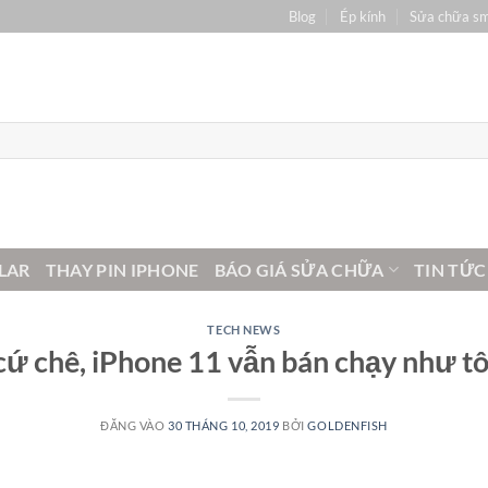
Blog
Ép kính
Sửa chữa s
LAR
THAY PIN IPHONE
BÁO GIÁ SỬA CHỮA
TIN TỨC
TECH NEWS
 cứ chê, iPhone 11 vẫn bán chạy như t
ĐĂNG VÀO
30 THÁNG 10, 2019
BỞI
GOLDENFISH