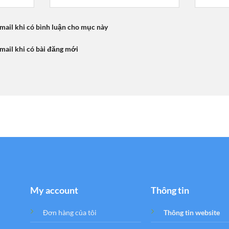
mail khi có bình luận cho mục này
mail khi có bài đăng mới
My account
Thông tin
Đơn hàng của tôi
Thông tin website