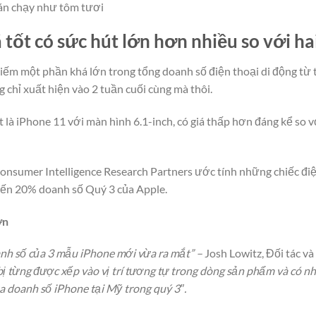
bán chạy như tôm tươi
tốt có sức hút lớn hơn nhiều so với hai
iếm một phần khá lớn trong tổng doanh số điện thoại di động từ 
 chỉ xuất hiện vào 2 tuần cuối cùng mà thôi.
là iPhone 11 với màn hình 6.1-inch, có giá thấp hơn đáng kể so v
Consumer Intelligence Research Partners ước tính những chiếc đi
đến 20% doanh số Quý 3 của Apple.
ơn
nh số của 3 mẫu iPhone mới vừa ra mắt” –
Josh Lowitz, Đối tác và
bị từng được xếp vào vị trí tương tự trong dòng sản phẩm và có nh
 doanh số iPhone tại Mỹ trong quý 3″.