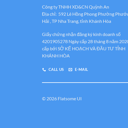
Công ty TNHH XD&CN Quỳnh An
Địa chỉ: 592 Lê Hồng Phong Phường Phướ
Hải , TP Nha Trang, tỉnh Khánh Hòa
Giấy chứng nhận đăng ký kinh doanh số
4201905278 Ngày cấp 28 tháng 8 năm 202
cấp bới SỞ KẾ HOẠCH VÀ ĐẦU TƯ TỈNH
KHÁNH HÒA
CALL US
E-MAIL
© 2026 Flatsome UI