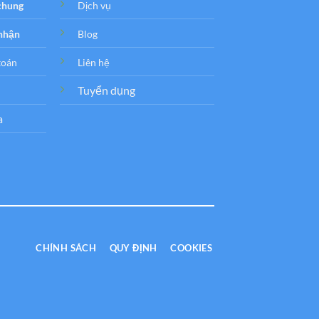
 chung
Dịch vụ
 nhận
Blog
toán
Liên hệ
Tuyển dụng
a
CHÍNH SÁCH
QUY ĐỊNH
COOKIES