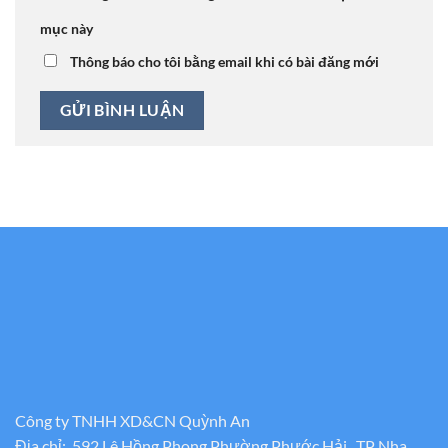
mục này
Thông báo cho tôi bằng email khi có bài đăng mới
Công ty TNHH XD&CN Quỳnh An
Địa chỉ: 592 Lê Hồng Phong Phường Phước Hải , TP Nha