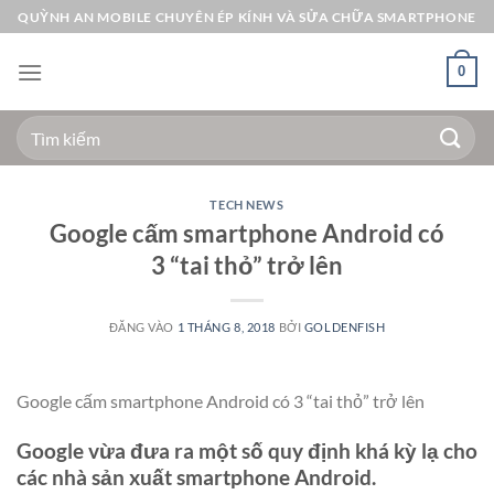
Bỏ
QUỲNH AN MOBILE CHUYÊN ÉP KÍNH VÀ SỬA CHỮA SMARTPHONE
qua
nội
0
dung
Tìm
kiếm:
TECH NEWS
Google cấm smartphone Android có
3 “tai thỏ” trở lên
ĐĂNG VÀO
1 THÁNG 8, 2018
BỞI
GOLDENFISH
Google cấm smartphone Android có 3 “tai thỏ” trở lên
Google vừa đưa ra một số quy định khá kỳ lạ cho
các nhà sản xuất smartphone Android.