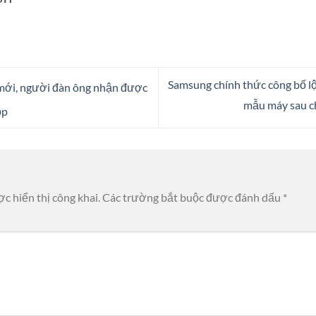
Samsung chính thức công bố lộ
ới, người đàn ông nhận được
mẫu máy sau ch
ộp
c hiển thị công khai.
Các trường bắt buộc được đánh dấu
*