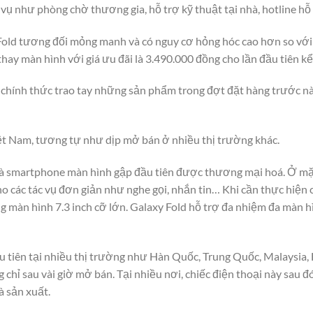
ụ như phòng chờ thương gia, hỗ trợ kỹ thuật tại nhà, hotline hỗ 
 Fold tương đối mỏng manh và có nguy cơ hỏng hóc cao hơn so vớ
hay màn hình với giá ưu đãi là 3.490.000 đồng cho lần đầu tiên k
chính thức trao tay những sản phẩm trong đợt đặt hàng trước n
iệt Nam, tương tự như dịp mở bán ở nhiều thị trường khác.
là smartphone màn hình gập đầu tiên được thương mại hoá. Ở mặt
ho các tác vụ đơn giản như nghe gọi, nhắn tin… Khi cần thực hiện 
 màn hình 7.3 inch cỡ lớn. Galaxy Fold hỗ trợ đa nhiệm đa màn 
ầu tiên tại nhiều thị trường như Hàn Quốc, Trung Quốc, Malaysi
chỉ sau vài giờ mở bán. Tại nhiều nơi, chiếc điện thoại này sau đó
à sản xuất.