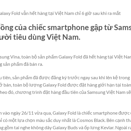
axy Fold vẫn hết hàng tại Việt Nam chỉ 6 giờ sau khi ra mắt
đồng của chiếc smartphone gập từ Sam
gười tiêu dùng Việt Nam.
ung Vina, toàn bộ sản phẩm Galaxy Fold đã hết hàng tại Việt Na
g sản phẩm đã bán ra.
u tiên, sản phẩm đã được đăng ký trước ngay sau khi lên kệ trong
mở bán, toàn bộ lượng Galaxy Fold được đặt hàng giới hạn tại toàn
Theo đó, chương trình đặt hàng đầu tiên của Samsung Việt Nam sẽ 
m vào ngày 26/11 vừa qua, Galaxy Fold là chiếc smartphone được 
hỉ có một lựa chọn màu sắc duy nhất là Cosmos Black. Bên cạnh t
g gồm tai nghe không dây Galaxy Buds và ốp lưng Kevlar. Ngoài r