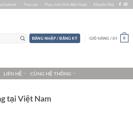
martphone
Thay pin
Thay màn hình điện thoại
Khuyến Mại
0
ĐĂNG NHẬP / ĐĂNG KÝ
GIỎ HÀNG /
0
₫
LIÊN HỆ
CÙNG HỆ THỐNG
g tại Việt Nam