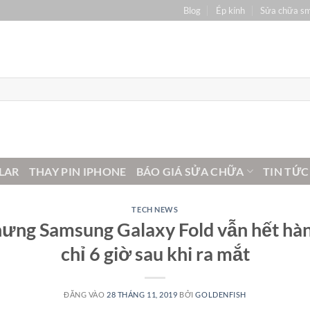
Blog
Ép kính
Sửa chữa s
LAR
THAY PIN IPHONE
BÁO GIÁ SỬA CHỮA
TIN TỨC
TECH NEWS
nhưng Samsung Galaxy Fold vẫn hết hàn
chỉ 6 giờ sau khi ra mắt
ĐĂNG VÀO
28 THÁNG 11, 2019
BỞI
GOLDENFISH