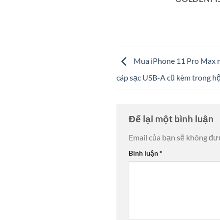
Mua iPhone 11 Pro Max m
cáp sạc USB-A cũ kèm trong h
Để lại một bình luận
Email của bạn sẽ không đượ
Bình luận
*