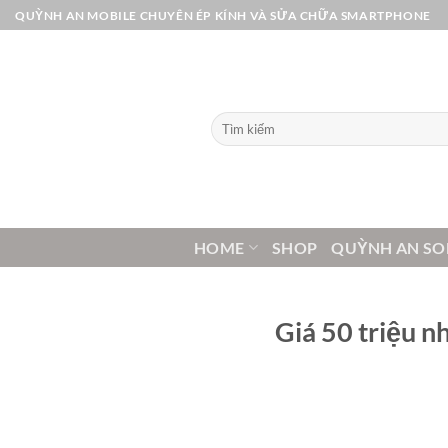
Bỏ
QUỲNH AN MOBILE CHUYÊN ÉP KÍNH VÀ SỬA CHỮA SMARTPHONE
qua
nội
dung
Tìm
kiếm:
HOME
SHOP
QUỲNH AN SO
Giá 50 triệu 