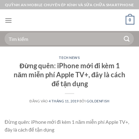
Bỏ
QUỲNH AN MOBILE CHUYÊN ÉP KÍNH VÀ SỬA CHỮA SMARTPHONE
qua
nội
0
dung
Tìm
kiếm:
TECH NEWS
Đừng quên: iPhone mới đi kèm 1
năm miễn phí Apple TV+, đây là cách
để tận dụng
ĐĂNG VÀO
4 THÁNG 11, 2019
BỞI
GOLDENFISH
Đừng quên: iPhone mới đi kèm 1 năm miễn phí Apple TV+,
đây là cách để tận dụng