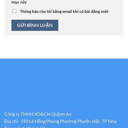
mục này
Thông báo cho tôi bằng email khi có bài đăng mới
Công ty TNHH XD&CN Quỳnh An
Địa chỉ: 592 Lê Hồng Phong Phường Phước Hải , TP Nha