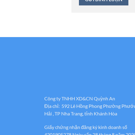
Công ty TNHH XD&CN Quỳnh An
Địa chỉ: 592 Lê Hồng Phong Phường Phướ
Hải , TP Nha Trang, tỉnh Khánh Hòa
Giấy chứng nhận đăng ký kinh doanh số
4201905278 Ngày cấp 28 tháng 8 năm 202