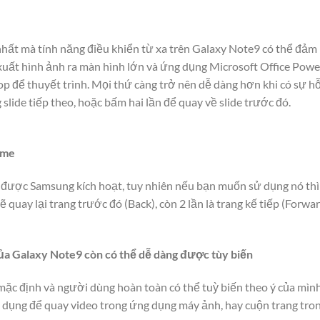
 nhất mà tính năng điều khiển từ xa trên Galaxy Note9 có thể đảm
uất hình ảnh ra màn hình lớn và ứng dụng Microsoft Office Pow
op để thuyết trình. Mọi thứ càng trở nên dễ dàng hơn khi có sự h
slide tiếp theo, hoặc bấm hai lần để quay về slide trước đó.
ome
được Samsung kích hoạt, tuy nhiên nếu bạn muốn sử dụng nó thì c
quay lại trang trước đó (Back), còn 2 lần là trang kế tiếp (Forwar
của Galaxy Note9 còn có thể dễ dàng được tùy biến
 mặc định và người dùng hoàn toàn có thể tuỳ biến theo ý của mình
dụng để quay video trong ứng dụng máy ảnh, hay cuộn trang tro