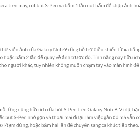
ra trên máy, rút bút S-Pen và bấm 1 lần nút bấm để chụp ảnh ho
thư viện ảnh của Galaxy Note9 cũng hỗ trợ điều khiển từ xa bằn
eo hoặc bấm 2 lần để quay về ảnh trước đó. Tính năng này hữu íc
ho người khác, tuy nhiên không muốn chạm tay vào màn hình để
 một ứng dụng hữu ích của bút S-Pen trên Galaxy Note9. Ví dụ, b
iếc bút S-Pen nhỏ gọn và thoải mái đi lại, làm việc gần đó mà vẫn 
ơi/tạm dừng, hoặc bấm hai lần để chuyển sang ca khúc tiếp theo.