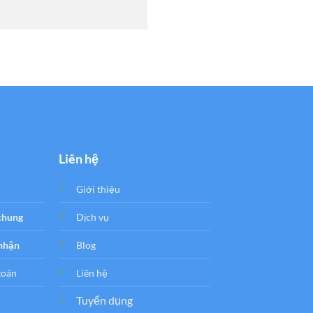
Liên hệ
Giới thiệu
 chung
Dịch vụ
 nhận
Blog
toán
Liên hệ
Tuyển dụng