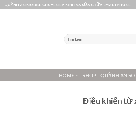
Bỏ
QUỲNH AN MOBILE CHUYÊN ÉP KÍNH VÀ SỬA CHỮA SMARTPHONE
qua
nội
dung
Tìm
kiếm:
HOME
SHOP
QUỲNH AN SO
Điều khiển từ 