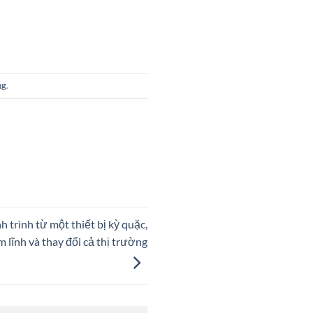
ng
.
trình từ một thiết bị kỳ quặc,
m lĩnh và thay đổi cả thị trường