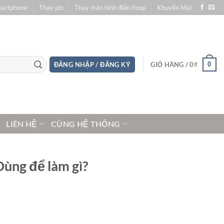
martphone
Thay pin
Thay màn hình điện thoại
Khuyến Mại
0
ĐĂNG NHẬP / ĐĂNG KÝ
GIỎ HÀNG /
0
₫
LIÊN HỆ
CÙNG HỆ THỐNG
Dùng để làm gì?