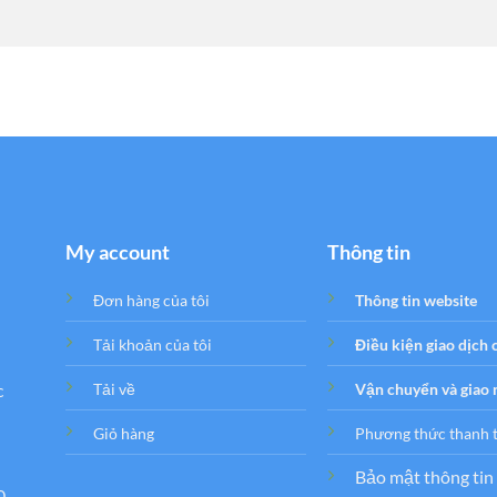
My account
Thông tin
Đơn hàng của tôi
Thông tin website
Tải khoản của tôi
Điều kiện giao dịch
c
Tải về
Vận chuyển và giao
Giỏ hàng
Phương thức thanh 
Bảo mật thông tin
0