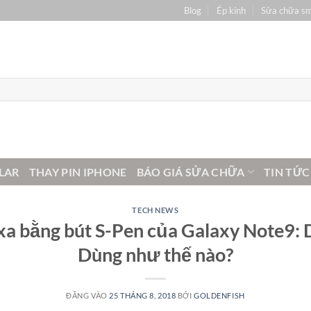
Blog
Ép kính
Sửa chữa s
LAR
THAY PIN IPHONE
BÁO GIÁ SỬA CHỮA
TIN TỨC
TECH NEWS
xa bằng bút S-Pen của Galaxy Note9: 
Dùng như thế nào?
ĐĂNG VÀO
25 THÁNG 8, 2018
BỞI
GOLDENFISH