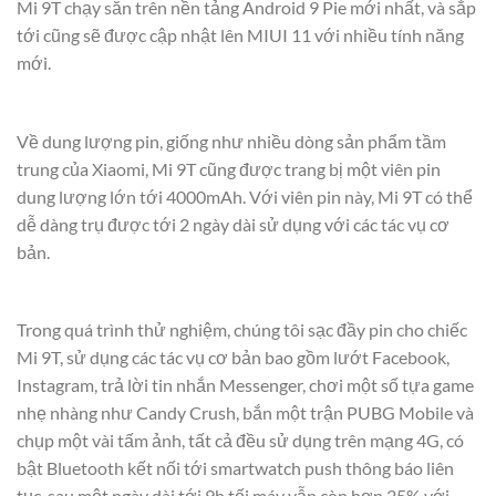
Mi 9T chạy sẵn trên nền tảng Android 9 Pie mới nhất, và sắp
tới cũng sẽ được cập nhật lên MIUI 11 với nhiều tính năng
mới.
Về dung lượng pin, giống như nhiều dòng sản phẩm tầm
trung của Xiaomi, Mi 9T cũng được trang bị một viên pin
dung lượng lớn tới 4000mAh. Với viên pin này, Mi 9T có thể
dễ dàng trụ được tới 2 ngày dài sử dụng với các tác vụ cơ
bản.
Trong quá trình thử nghiệm, chúng tôi sạc đầy pin cho chiếc
Mi 9T, sử dụng các tác vụ cơ bản bao gồm lướt Facebook,
Instagram, trả lời tin nhắn Messenger, chơi một số tựa game
nhẹ nhàng như Candy Crush, bắn một trận PUBG Mobile và
chụp một vài tấm ảnh, tất cả đều sử dụng trên mạng 4G, có
bật Bluetooth kết nối tới smartwatch push thông báo liên
tục, sau một ngày dài tới 9h tối máy vẫn còn hơn 25% với