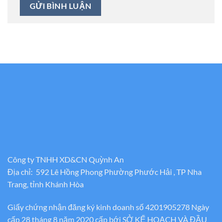
Công ty TNHH XD&CN Quỳnh An
Địa chỉ: 592 Lê Hồng Phong Phường Phước Hải , TP Nha
Trang, tỉnh Khánh Hòa
Giấy chứng nhận đăng ký kinh doanh số 4201905278 Ngày
cấp 28 tháng 8 năm 2020 cấp bới SỞ KẾ HOẠCH VÀ ĐẦU