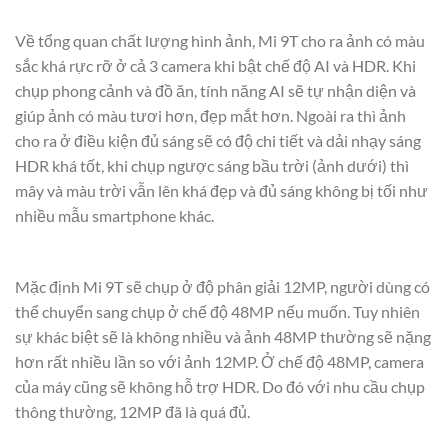
Về tổng quan chất lượng hình ảnh, Mi 9T cho ra ảnh có màu
sắc khá rực rỡ ở cả 3 camera khi bật chế độ AI và HDR. Khi
chụp phong cảnh và đồ ăn, tính năng AI sẽ tự nhận diện và
giúp ảnh có màu tươi hơn, đẹp mắt hơn. Ngoài ra thì ảnh
cho ra ở điều kiện đủ sáng sẽ có độ chi tiết và dải nhạy sáng
HDR khá tốt, khi chụp ngược sáng bầu trời (ảnh dưới) thì
mây và màu trời vẫn lên khá đẹp và đủ sáng không bị tối như
nhiều mẫu smartphone khác.
Mặc định Mi 9T sẽ chụp ở độ phân giải 12MP, người dùng có
thể chuyển sang chụp ở chế độ 48MP nếu muốn. Tuy nhiên
sự khác biệt sẽ là không nhiều và ảnh 48MP thường sẽ nặng
hơn rất nhiều lần so với ảnh 12MP. Ở chế độ 48MP, camera
của máy cũng sẽ không hỗ trợ HDR. Do đó với nhu cầu chụp
thông thường, 12MP đã là quá đủ.