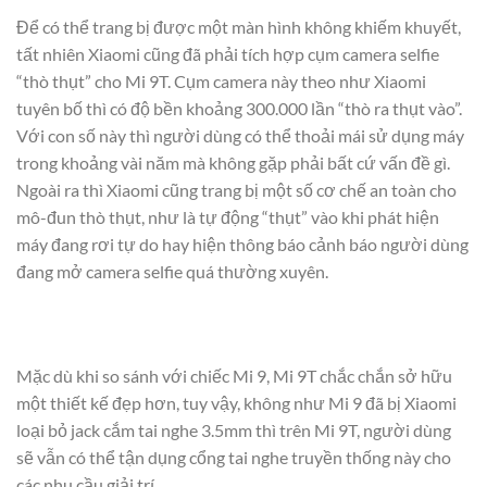
Để có thể trang bị được một màn hình không khiếm khuyết,
tất nhiên Xiaomi cũng đã phải tích hợp cụm camera selfie
“thò thụt” cho Mi 9T. Cụm camera này theo như Xiaomi
tuyên bố thì có độ bền khoảng 300.000 lần “thò ra thụt vào”.
Với con số này thì người dùng có thể thoải mái sử dụng máy
trong khoảng vài năm mà không gặp phải bất cứ vấn đề gì.
Ngoài ra thì Xiaomi cũng trang bị một số cơ chế an toàn cho
mô-đun thò thụt, như là tự động “thụt” vào khi phát hiện
máy đang rơi tự do hay hiện thông báo cảnh báo người dùng
đang mở camera selfie quá thường xuyên.
Mặc dù khi so sánh với chiếc Mi 9, Mi 9T chắc chắn sở hữu
một thiết kế đẹp hơn, tuy vậy, không như Mi 9 đã bị Xiaomi
loại bỏ jack cắm tai nghe 3.5mm thì trên Mi 9T, người dùng
sẽ vẫn có thể tận dụng cổng tai nghe truyền thống này cho
các nhu cầu giải trí.