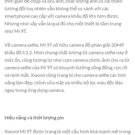
thời gian để chụp và lưu ảnh, chất lượng ảnh có cải thiện
tương đối tuy nhiên vẫn không thể so sánh với các
smartphone cao cấp với camera khẩu độ lớn hơn được.
Nhưng như vậy vẫn là quá đủ cho một thiết bị tầm trung
như Mi 9T.
Về camera selfie, Mi 9T sở hữu camera độ phân giải 20MP
khẩu độ f/2.2. Nhìn chung chất lượng từ camera selfie này ở
mức ổn, cũng tương tự như cụm camera chính, ảnh cho ra từ
camera selfie của Mi 9T có khuynh hướng sống động, rực rỡ
và nịnh mắt. Xiaomi cũng trang bị cho camera selfie các tính
năng làm đẹp, chỉnh sửa mặt và nhiều bộ lọc màu độc đáo
ngay trong ứng dụng camera.
Hiệu năng và thời lượng pin
Xiaomi Mi 9T được trang bị một cấu hình khá mạnh mẽ trong