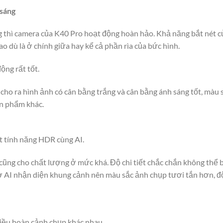
 sáng
g thì camera của K40 Pro hoạt động hoàn hảo. Khả năng bắt nét c
cao dù là ở chính giữa hay kể cả phần rìa của bức hình.
ng rất tốt.
cho ra hình ảnh có cân bằng trắng và cân bằng ánh sáng tốt, màu 
ản phẩm khác.
 tính năng HDR cùng AI.
cũng cho chất lượng ở mức khá. Độ chi tiết chắc chắn không thể
hờ AI nhận diện khung cảnh nên màu sắc ảnh chụp tươi tắn hơn, độ
iều hoàn cảnh chụp khác nhau.