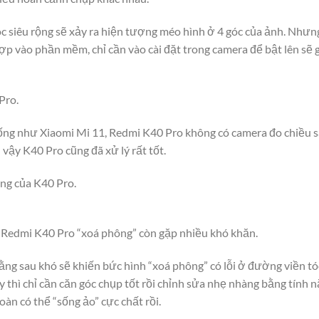
c siêu rộng sẽ xảy ra hiện tượng méo hình ở 4 góc của ảnh. Nhưn
p vào phần mềm, chỉ cần vào cài đặt trong camera để bật lên sẽ 
Pro.
ống như Xiaomi Mi 11, Redmi K40 Pro không có camera đo chiều s
ậy K40 Pro cũng đã xử lý rất tốt.
ng của K40 Pro.
, Redmi K40 Pro “xoá phông” còn gặp nhiều khó khăn.
ằng sau khó sẽ khiến bức hình “xoá phông” có lỗi ở đường viền t
 thì chỉ cần căn góc chụp tốt rồi chỉnh sửa nhẹ nhàng bằng tính 
àn có thể “sống ảo” cực chất rồi.