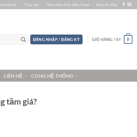
martphone
Thay pin
Thay màn hình điện thoại
Khuyến Mại
0
ĐĂNG NHẬP / ĐĂNG KÝ
GIỎ HÀNG /
0
₫
LIÊN HỆ
CÙNG HỆ THỐNG
g tầm giá?