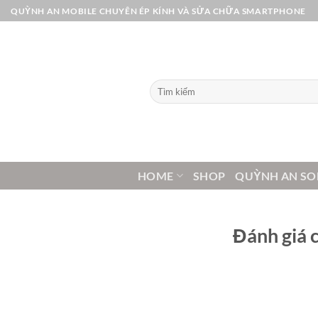
Bỏ
QUỲNH AN MOBILE CHUYÊN ÉP KÍNH VÀ SỬA CHỮA SMARTPHONE
qua
nội
dung
Tìm
kiếm:
HOME
SHOP
QUỲNH AN SO
Đánh giá 