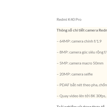
Redmi K40 Pro
Thông số chi tiết camera Red
– 64MP: camera chính f/1.9
– 8MP: camera góc siêu rộng f/
– 5MP: camera macro 50mm
– 20MP: camera selfie
– PDAF bắt nét theo pha, chống
– Quay video lên tới 8K 30fps
Trải nghiệm sử dụng thực tế