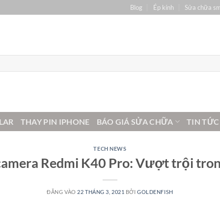
Blog
Ép kính
Sửa chữa s
LAR
THAY PIN IPHONE
BÁO GIÁ SỬA CHỮA
TIN TỨC
TECH NEWS
camera Redmi K40 Pro: Vượt trội tron
ĐĂNG VÀO
22 THÁNG 3, 2021
BỞI
GOLDENFISH