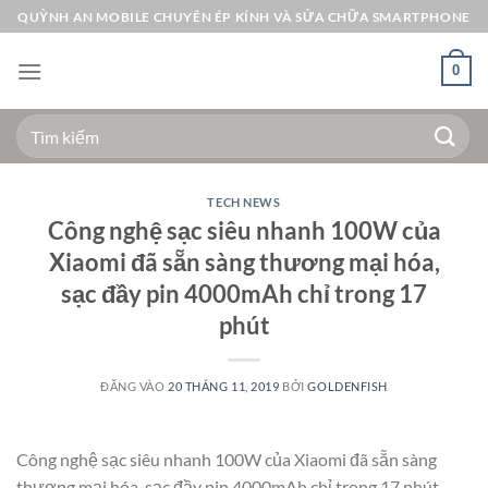
Bỏ
QUỲNH AN MOBILE CHUYÊN ÉP KÍNH VÀ SỬA CHỮA SMARTPHONE
qua
nội
0
dung
Tìm
kiếm:
TECH NEWS
Công nghệ sạc siêu nhanh 100W của
Xiaomi đã sẵn sàng thương mại hóa,
sạc đầy pin 4000mAh chỉ trong 17
phút
ĐĂNG VÀO
20 THÁNG 11, 2019
BỞI
GOLDENFISH
Công nghệ sạc siêu nhanh 100W của Xiaomi đã sẵn sàng
thương mại hóa, sạc đầy pin 4000mAh chỉ trong 17 phút