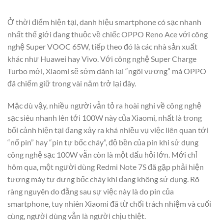
Ở thời điểm hiện tại, danh hiệu smartphone có sạc nhanh
nhất thế giới đang thuộc về chiếc OPPO Reno Ace với công
nghệ Super VOOC 65W, tiếp theo đó là các nhà sản xuất
khác như Huawei hay Vivo. Với công nghệ Super Charge
Turbo mới, Xiaomi sẽ sớm dành lại “ngôi vương” mà OPPO
đã chiếm giữ trong vài năm trở lại đây.
Mặc dù vậy, nhiều người vẫn tỏ ra hoài nghi về công nghệ
sạc siêu nhanh lên tới 100W này của Xiaomi, nhất là trong
bối cảnh hiện tại đang xảy ra khá nhiều vụ việc liên quan tới
“nổ pin” hay “pin tự bốc cháy”, độ bền của pin khi sử dụng
công nghệ sạc 100W vẫn còn là một dấu hỏi lớn. Mới chỉ
hôm qua, một người dùng Redmi Note 7S đã gặp phải hiện
tượng máy tự dưng bốc cháy khi đang không sử dụng. Rõ
ràng nguyên do đằng sau sự việc này là do pin của
smartphone, tuy nhiên Xiaomi đã từ chối trách nhiệm và cuối
cùng, người dùng vẫn là người chịu thiệt.