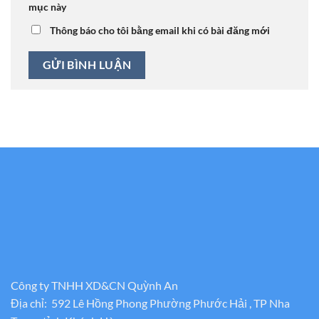
mục này
Thông báo cho tôi bằng email khi có bài đăng mới
Công ty TNHH XD&CN Quỳnh An
Địa chỉ: 592 Lê Hồng Phong Phường Phước Hải , TP Nha