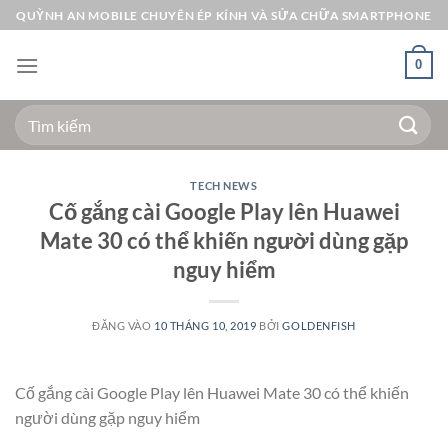
Bỏ
QUỲNH AN MOBILE CHUYÊN ÉP KÍNH VÀ SỬA CHỮA SMARTPHONE
qua
nội
0
dung
Tìm
kiếm:
TECH NEWS
Cố gắng cài Google Play lên Huawei
Mate 30 có thể khiến người dùng gặp
nguy hiểm
ĐĂNG VÀO
10 THÁNG 10, 2019
BỞI
GOLDENFISH
Cố gắng cài Google Play lên Huawei Mate 30 có thể khiến
người dùng gặp nguy hiểm