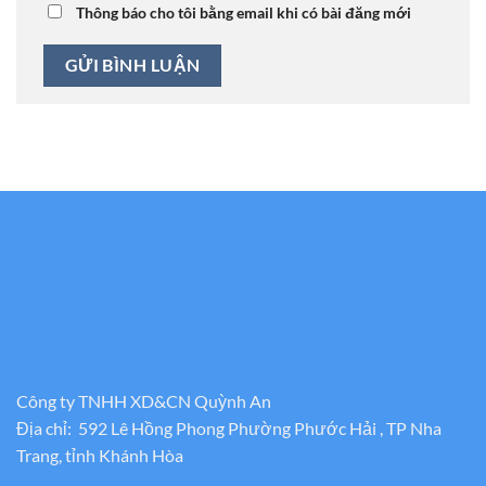
Thông báo cho tôi bằng email khi có bài đăng mới
Công ty TNHH XD&CN Quỳnh An
Địa chỉ: 592 Lê Hồng Phong Phường Phước Hải , TP Nha
Trang, tỉnh Khánh Hòa