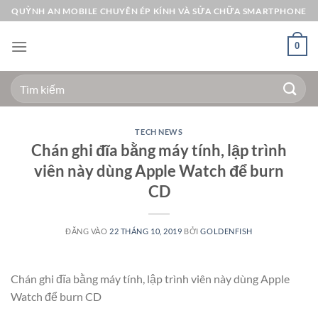
Bỏ
QUỲNH AN MOBILE CHUYÊN ÉP KÍNH VÀ SỬA CHỮA SMARTPHONE
qua
nội
0
dung
Tìm
kiếm:
TECH NEWS
Chán ghi đĩa bằng máy tính, lập trình
viên này dùng Apple Watch để burn
CD
ĐĂNG VÀO
22 THÁNG 10, 2019
BỞI
GOLDENFISH
Chán ghi đĩa bằng máy tính, lập trình viên này dùng Apple
Watch để burn CD