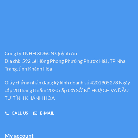
Công ty TNHH XD&CN Quỳnh An
Địa chỉ: 592 Lê Hồng Phong Phường Phước Hải , TP Nha
Trang, tỉnh Khánh Hòa
Giấy chứng nhận đăng ký kinh doanh số 4201905278 Ngày
cấp 28 tháng 8 năm 2020 cấp bới SỞ KẾ HOẠCH VÀ ĐẦU
TƯ TỈNH KHÁNH HÒA
CALL US
E-MAIL
My account