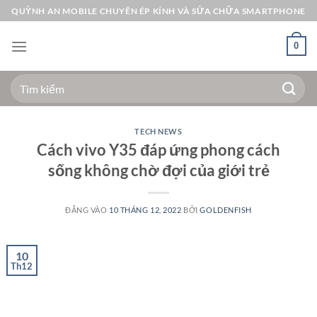
Bỏ
QUỲNH AN MOBILE CHUYÊN ÉP KÍNH VÀ SỬA CHỮA SMARTPHONE
qua
nội
0
dung
Tìm
kiếm:
TECH NEWS
Cách vivo Y35 đáp ứng phong cách
sống không chờ đợi của giới trẻ
ĐĂNG VÀO
10 THÁNG 12, 2022
BỞI
GOLDENFISH
10
Th12