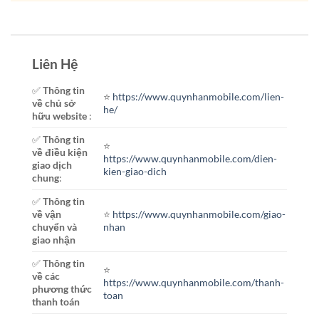
Liên Hệ
✅
Thông tin
⭐️
https://www.quynhanmobile.com/lien-
về chủ sở
he/
hữu website
:
✅
Thông tin
⭐️
về điều kiện
https://www.quynhanmobile.com/dien-
giao dịch
kien-giao-dich
chung
:
✅
Thông tin
về vận
⭐️
https://www.quynhanmobile.com/giao-
chuyển và
nhan
giao nhận
✅
Thông tin
⭐️
về các
https://www.quynhanmobile.com/thanh-
phương thức
toan
thanh toán