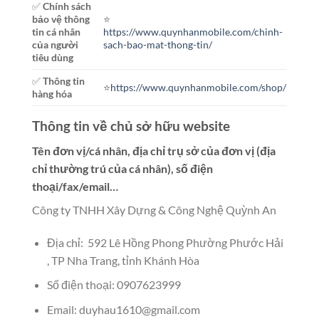
✅
Chính sách
bảo vệ thông
⭐️
tin cá nhân
https://www.quynhanmobile.com/chinh-
của người
sach-bao-mat-thong-tin/
tiêu dùng
✅
Thông tin
⭐️
https://www.quynhanmobile.com/shop/
hàng hóa
Thông tin về chủ sở hữu website
Tên đơn vị/cá nhân, địa chỉ trụ sở của đơn vị (địa
chỉ thường trú của cá nhân), số điện
thoại/fax/email…
Công ty TNHH Xây Dựng & Công Nghệ Quỳnh An
Địa chỉ: 592 Lê Hồng Phong Phường Phước Hải
, TP Nha Trang, tỉnh Khánh Hòa
Số điện thoại: 0907623999
Email:
duyhau1610@gmail.com