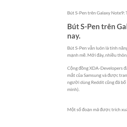
Bút S-Pen trên Galaxy Note9: T
Bút S-Pen trên Ga
nay.
Bút S-Pen vẫn luôn là tính năn
mạnh mẽ. Mới đây, nhiều thông
Cộng đồng XDA-Developers đã m
mắt của Samsung và được trang 
người dùng Reddit cũng đã bổ s
mình).
Một số đoạn mã được trích xuấ