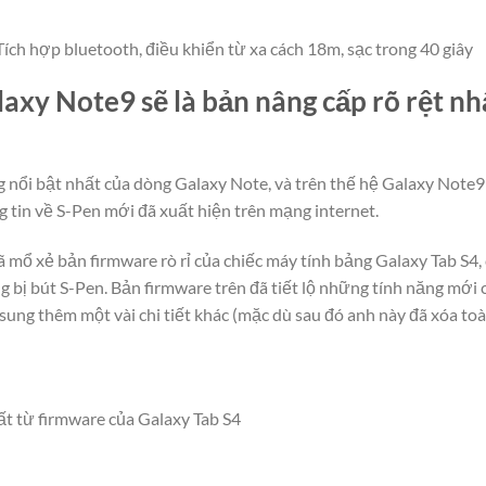
ích hợp bluetooth, điều khiển từ xa cách 18m, sạc trong 40 giây
laxy Note9 sẽ là bản nâng cấp rõ rệt n
g nổi bật nhất của dòng Galaxy Note, và trên thế hệ Galaxy Note
 tin về S-Pen mới đã xuất hiện trên mạng internet.
ổ xẻ bản firmware rò rỉ của chiếc máy tính bảng Galaxy Tab S4,
bị bút S-Pen. Bản firmware trên đã tiết lộ những tính năng mới c
ung thêm một vài chi tiết khác (mặc dù sau đó anh này đã xóa toà
t từ firmware của Galaxy Tab S4