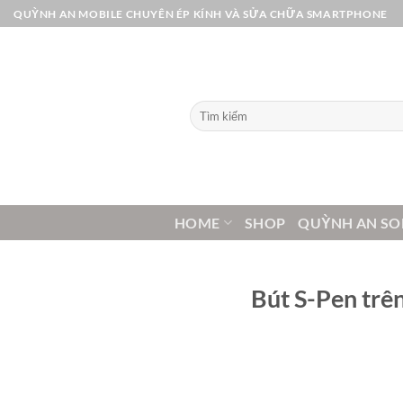
Bỏ
QUỲNH AN MOBILE CHUYÊN ÉP KÍNH VÀ SỬA CHỮA SMARTPHONE
qua
nội
dung
Tìm
kiếm:
HOME
SHOP
QUỲNH AN SO
Bút S-Pen trê