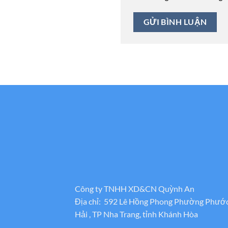
Công ty TNHH XD&CN Quỳnh An
Địa chỉ: 592 Lê Hồng Phong Phường Phướ
Hải , TP Nha Trang, tỉnh Khánh Hòa