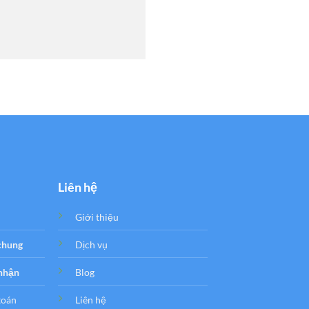
Liên hệ
Giới thiệu
 chung
Dịch vụ
 nhận
Blog
toán
Liên hệ