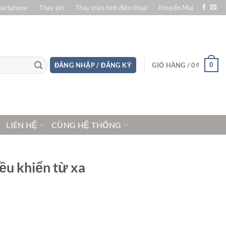
martphone
Thay pin
Thay màn hình điện thoại
Khuyến Mại
0
ĐĂNG NHẬP / ĐĂNG KÝ
GIỎ HÀNG /
0
₫
LIÊN HỆ
CÙNG HỆ THỐNG
ều khiển từ xa