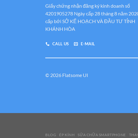
Giấy chứng nhận đăng ký kinh doanh số
4201905278 Ngày cấp 28 tháng 8 năm 202
cấp bới SỞ KẾ HOẠCH VÀ ĐẦU TƯ TỈNH
KHÁNH HÒA
CALL US
E-MAIL
© 2026 Flatsome UI
BLOG
ÉP KÍNH
SỬA CHỮA SMARTPHONE
THAY