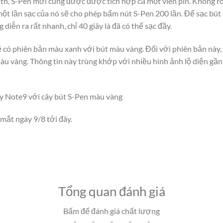
oth, S-Pen mới cũng được được tích hợp cả một viên pin. Không rõ
g một lần sạc của nó sẽ cho phép bấm nút S-Pen 200 lần. Để sạc bú
 diễn ra rất nhanh, chỉ 40 giây là đã có thể sạc đầy.
ẽ có phiên bản màu xanh với bút màu vàng. Đối với phiên bản này,
àu vàng. Thông tin này trùng khớp với nhiều hình ảnh lộ diện gần
y Note9 với cây bút S-Pen màu vàng
mắt ngày 9/8 tới đây.
Tổng quan đánh giá
Bấm để đánh giá chất lượng