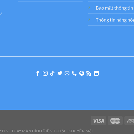
Bảo mật thông tin
0
Thông tin hàng hó
 PIN
THAY MÀN HÌNH ĐIỆN THOẠI
KHUYẾN MẠI