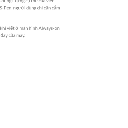
 dung lượng cụ thể của viên
t S-Pen, người dùng chỉ cần cắm
 khi viết ở màn hình Always-on
 đây của máy.