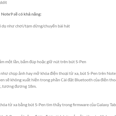
ddit
 Note9 sẽ có khả năng:
 ví dụ như chơi/tạm dừng/chuyển bài hát
m một lần, bấm đúp hoặc giữ nút trên bút S-Pen
 như chụp ảnh hay mở khóa điện thoại từ xa, bút S-Pen trên Note9
en sẽ không xuất hiện trong phần Cài đặt Bluetooth của điện thoạ
et, tương đương 18m.
óa từ xa bằng bút S-Pen tìm thấy trong firmware của Galaxy Tab