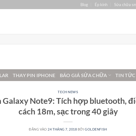
Blog
Ép kính
Sửa chữa s
LAR
THAY PIN IPHONE
BÁO GIÁ SỬA CHỮA
TIN TỨC
TECH NEWS
n Galaxy Note9: Tích hợp bluetooth, đi
cách 18m, sạc trong 40 giây
ĐĂNG VÀO
24 THÁNG 7, 2018
BỞI
GOLDENFISH