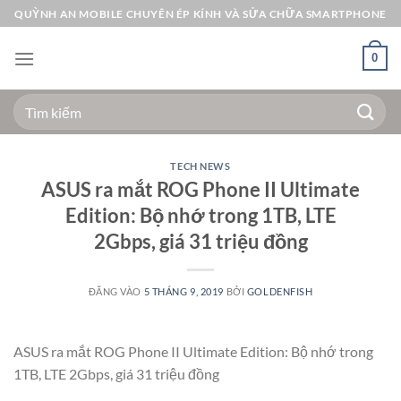
Bỏ
QUỲNH AN MOBILE CHUYÊN ÉP KÍNH VÀ SỬA CHỮA SMARTPHONE
qua
nội
0
dung
Tìm
kiếm:
TECH NEWS
ASUS ra mắt ROG Phone II Ultimate
Edition: Bộ nhớ trong 1TB, LTE
2Gbps, giá 31 triệu đồng
ĐĂNG VÀO
5 THÁNG 9, 2019
BỞI
GOLDENFISH
ASUS ra mắt ROG Phone II Ultimate Edition: Bộ nhớ trong
1TB, LTE 2Gbps, giá 31 triệu đồng