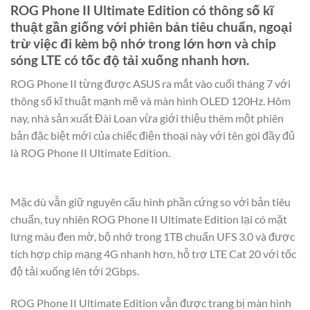
ROG Phone II Ultimate Edition có thông số kĩ
thuật gần giống với phiên bản tiêu chuẩn, ngoại
trừ việc đi kèm bộ nhớ trong lớn hơn và chip
sóng LTE có tốc độ tải xuống nhanh hơn.
ROG Phone II từng được ASUS ra mắt vào cuối tháng 7 với
thông số kĩ thuật mạnh mẽ và màn hình OLED 120Hz. Hôm
nay, nhà sản xuất Đài Loan vừa giới thiệu thêm một phiên
bản đặc biệt mới của chiếc điện thoại này với tên gọi đầy đủ
là ROG Phone II Ultimate Edition.
Mặc dù vẫn giữ nguyên cấu hình phần cứng so với bản tiêu
chuẩn, tuy nhiên ROG Phone II Ultimate Edition lại có mặt
lưng màu đen mờ, bộ nhớ trong 1TB chuẩn UFS 3.0 và được
tích hợp chip mạng 4G nhanh hơn, hỗ trợ LTE Cat 20 với tốc
độ tải xuống lên tới 2Gbps.
ROG Phone II Ultimate Edition vẫn được trang bị màn hình