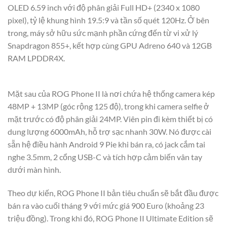
OLED 6.59 inch với độ phân giải Full HD+ (2340 x 1080
pixel), tỷ lệ khung hình 19.5:9 và tần số quét 120Hz. Ở bên
trong, máy sở hữu sức mạnh phần cứng đến từ vi xử lý
Snapdragon 855+, kết hợp cùng GPU Adreno 640 và 12GB
RAM LPDDR4X.
Mặt sau của ROG Phone II là nơi chứa hệ thống camera kép
48MP + 13MP (góc rộng 125 độ), trong khi camera selfie ở
mặt trước có độ phân giải 24MP. Viên pin đi kèm thiết bị có
dung lượng 6000mAh, hỗ trợ sạc nhanh 30W. Nó được cài
sẵn hệ điều hành Android 9 Pie khi bán ra, có jack cắm tai
nghe 3.5mm, 2 cổng USB-C và tích hợp cảm biến vân tay
dưới màn hình.
Theo dự kiến, ROG Phone II bản tiêu chuẩn sẽ bắt đầu được
bán ra vào cuối tháng 9 với mức giá 900 Euro (khoảng 23
triệu đồng). Trong khi đó, ROG Phone II Ultimate Edition sẽ