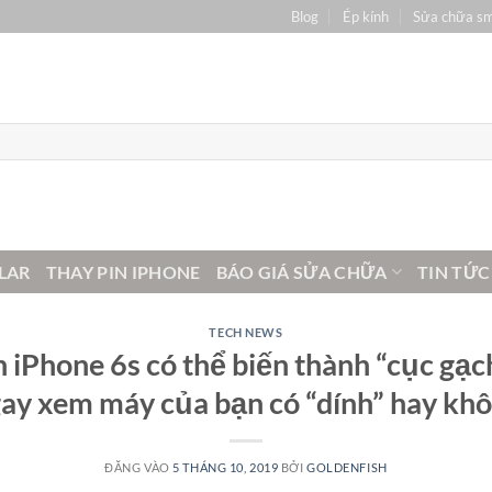
Blog
Ép kính
Sửa chữa s
LAR
THAY PIN IPHONE
BÁO GIÁ SỬA CHỮA
TIN TỨC
TECH NEWS
 iPhone 6s có thể biến thành “cục gạch
ay xem máy của bạn có “dính” hay kh
ĐĂNG VÀO
5 THÁNG 10, 2019
BỞI
GOLDENFISH