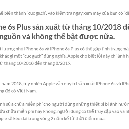
ể biến thành “cục gạch”, vào kiểm tra ngay xem máy của bạn có “d
ne 6s Plus sản xuất từ tháng 10/2018 
t nguồn và không thể bật được nữa.
 lượng nhỏ iPhone 6s và iPhone 6s Plus có thể gặp tình trạng mấ
khác gì một “cục gạch” đúng nghĩa. Apple cho biết lỗi này chỉ ả
 từ tháng 10/2018 đến tháng 8/2019.
i năm 2018, tuy nhiên Apple vẫn duy trì sản xuất iPhone 6s và iPh
ong đó có Việt Nam.
nh sửa chữa miễn phí cho người dùng những thiết bị bị ảnh hưở
sửa chữa miễn phí hay không, người dùng có thể truy cập vào và 
pple sẽ kéo dài trong vòng 2 năm kể từ thời điểm mua.