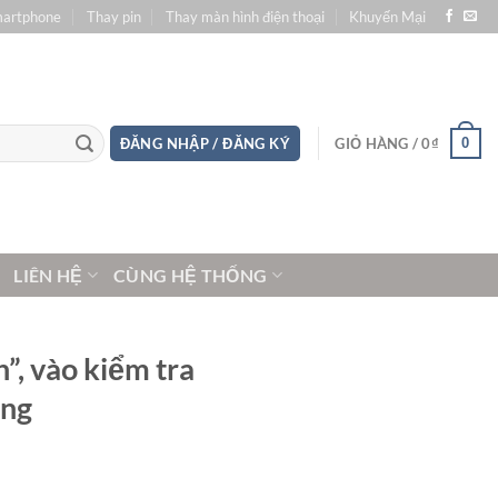
martphone
Thay pin
Thay màn hình điện thoại
Khuyến Mại
0
ĐĂNG NHẬP / ĐĂNG KÝ
GIỎ HÀNG /
0
₫
LIÊN HỆ
CÙNG HỆ THỐNG
”, vào kiểm tra
ông