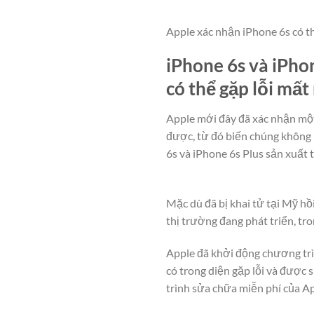
Apple xác nhận iPhone 6s có th
iPhone 6s và iPho
có thể gặp lỗi mấ
Apple mới đây đã xác nhận một
được, từ đó biến chúng không 
6s và iPhone 6s Plus sản xuất
Mặc dù đã bị khai tử tại Mỹ hồ
thị trường đang phát triển, tr
Apple đã khởi động chương trì
có trong diện gặp lỗi và được 
trình sửa chữa miễn phí của A