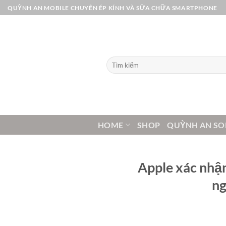
Bỏ
QUỲNH AN MOBILE CHUYÊN ÉP KÍNH VÀ SỬA CHỮA SMARTPHONE
qua
nội
dung
Tìm
kiếm:
HOME
SHOP
QUỲNH AN SO
Apple xác nhận
ng