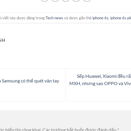
i viết này được đăng trong
Tech news
và được gắn thẻ
iphone 6s
,
iphone 6s pl
SH
Sếp Huawei, Xiaomi đều rấ
 Samsung có thể quét vân tay
MXH, nhưng sao OPPO và Vivo 
c hiển thị công khai.
Các trường bắt buộc được đánh dấu
*