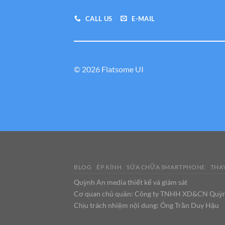
CALL US
E-MAIL
© 2026 Flatsome UI
BLOG
ÉP KÍNH
SỬA CHỮA SMARTPHONE
THAY
Quỳnh An media thiết kế và giám sát
Cơ quan chủ quản: Công ty TNHH XD&CN Quỳ
Chịu trách nhiệm nội dung: Ông Trần Duy Hậu