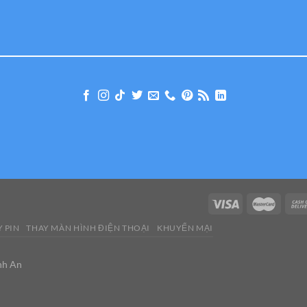
 PIN
THAY MÀN HÌNH ĐIỆN THOẠI
KHUYẾN MẠI
nh An