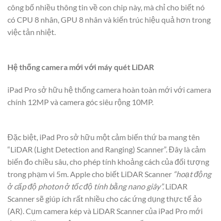
công bố nhiều thông tin về con chip này, mà chỉ cho biết nó
có CPU 8 nhân, GPU 8 nhân và kiến trúc hiệu quả hơn trong
việc tản nhiệt.
Hệ thống camera mới với máy quét LiDAR
iPad Pro sở hữu hệ thống camera hoàn toàn mới với camera
chính 12MP và camera góc siêu rộng 10MP.
Đặc biệt, iPad Pro sở hữu một cảm biến thứ ba mang tên
“LiDAR (Light Detection and Ranging) Scanner”. Đây là cảm
biến đo chiều sâu, cho phép tính khoảng cách của đối tượng
trong phạm vi 5m. Apple cho biết LiDAR Scanner
“hoạt động
ở cấp độ photon ở tốc độ tính bằng nano giây”.
LiDAR
Scanner sẽ giúp ích rất nhiều cho các ứng dụng thực tế ảo
(AR). Cụm camera kép và LiDAR Scanner của iPad Pro mới