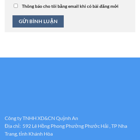
Thông báo cho tôi bằng email khi có bài đăng mới
Công ty TNHH XD&CN Quỳnh An
Địa chỉ: 592 Lê Hồng Phong Phường Phước Hải , TP Nha
Trang, tỉnh Khánh Hòa