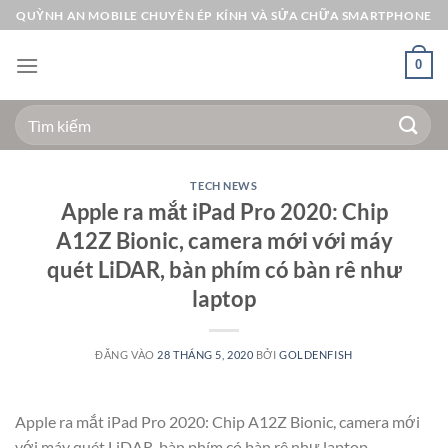
Bỏ
QUỲNH AN MOBILE CHUYÊN ÉP KÍNH VÀ SỬA CHỮA SMARTPHONE
qua
nội
0
dung
Tìm
kiếm:
TECH NEWS
Apple ra mắt iPad Pro 2020: Chip
A12Z Bionic, camera mới với máy
quét LiDAR, bàn phím có bàn rê như
laptop
ĐĂNG VÀO
28 THÁNG 5, 2020
BỞI
GOLDENFISH
Apple ra mắt iPad Pro 2020: Chip A12Z Bionic, camera mới
với máy quét LiDAR, bàn phím có bàn rê như laptop