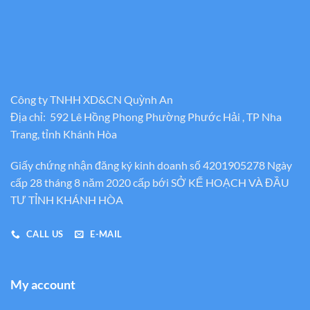
Công ty TNHH XD&CN Quỳnh An
Địa chỉ: 592 Lê Hồng Phong Phường Phước Hải , TP Nha
Trang, tỉnh Khánh Hòa
Giấy chứng nhận đăng ký kinh doanh số 4201905278 Ngày
cấp 28 tháng 8 năm 2020 cấp bới SỞ KẾ HOẠCH VÀ ĐẦU
TƯ TỈNH KHÁNH HÒA
CALL US
E-MAIL
My account