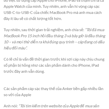
bỏ việc sử dụng cáp Apple cho iPhone, iPad và thậm chí là cả
Apple Watch của mình. Tuy nhiên, anh vẫn hi vọng cáp sạc
USB-C-to-USB-C của chiếc MacBook Pro mà anh mua cách
đây ít lâu sẽ có chất lượng tốt hơn.
Tuy nhiên, sau thời gian trải nghiệm, anh chia sẻ:
“Tôi đã mua
MacBook Pro 15 inch hồi đầu tháng 3 và bây giờ là đầu tháng
10 – và mọi thứ diễn ra khá đúng quy trình – cáp đang có dấu
hiệu đổi màu”.
Có lẽ chỉ là vấn đề thời gian trước khi sợi cáp này chịu chung
số phận bị hỏng như các sản phẩm dành cho iPhone, iPad
trước đây anh vẫn dùng.
Các sản phẩm cáp sạc thay thế của Anker bền gấp nhiều lần
so với của Apple
Anh nói:
“Tôi tìm kiếm trên website của Apple để mua sản