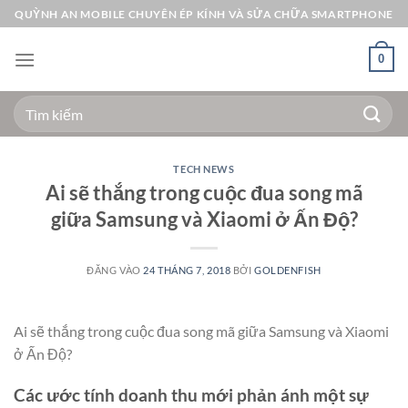
Bỏ
QUỲNH AN MOBILE CHUYÊN ÉP KÍNH VÀ SỬA CHỮA SMARTPHONE
qua
nội
0
dung
Tìm
kiếm:
TECH NEWS
Ai sẽ thắng trong cuộc đua song mã
giữa Samsung và Xiaomi ở Ấn Độ?
ĐĂNG VÀO
24 THÁNG 7, 2018
BỞI
GOLDENFISH
Ai sẽ thắng trong cuộc đua song mã giữa Samsung và Xiaomi
ở Ấn Độ?
Các ước tính doanh thu mới phản ánh một sự