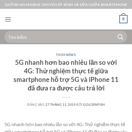
Bỏ
QUỲNH AN MOBILE CHUYÊN ÉP KÍNH VÀ SỬA CHỮA SMARTPHONE
qua
nội
0
dung
Tìm
kiếm:
TECH NEWS
5G nhanh hơn bao nhiêu lần so với
4G: Thử nghiệm thực tế giữa
smartphone hỗ trợ 5G và iPhone 11
đã đưa ra được câu trả lời
ĐĂNG VÀO
27 THÁNG 11, 2019
BỞI
GOLDENFISH
5G nhanh hơn bao nhiêu lần so với 4G: Thử nghiệm thực tế
giữa smartphone hỗ trợ 5G và iPhone 11 đã đưa ra được câu