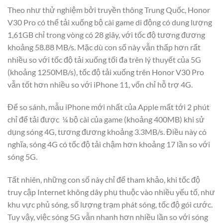
Theo như thử nghiệm bởi truyền thông Trung Quốc, Honor
V30 Pro có thể tải xuống bộ cài game di động có dung lượng
1,61GB chỉ trong vòng có 28 giây, với tốc độ tương đương
khoảng 58.88 MB/s. Mặc dù con số này vẫn thấp hơn rất
nhiều so với tốc độ tải xuống tối đa trên lý thuyết của 5G
(khoảng 1250MB/s), tốc độ tải xuống trên Honor V30 Pro
vẫn tốt hơn nhiều so với iPhone 11, vốn chỉ hỗ trợ 4G.
Để so sánh, mẫu iPhone mới nhất của Apple mất tới 2 phút
chỉ để tải được ¼ bộ cài của game (khoảng 400MB) khi sử
dụng sóng 4G, tương đương khoảng 3.3MB/s. Điều này có
nghĩa, sóng 4G có tốc độ tải chậm hơn khoảng 17 lần so với
sóng 5G.
Tất nhiên, những con số này chỉ để tham khảo, khi tốc độ
truy cập Internet không dây phụ thuộc vào nhiều yếu tố, như
khu vực phủ sóng, số lượng trạm phát sóng, tốc độ gói cước.
Tuy vậy, việc sóng 5G vẫn nhanh hơn nhiều lần so với sóng