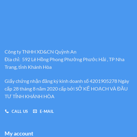
Công ty TNHH XD&CN Quỳnh An
Địa chỉ: 592 Lê Hồng Phong Phường Phước Hải , TP Nha
Trang, tỉnh Khánh Hòa
Giấy chứng nhận đăng ký kinh doanh số 4201905278 Ngày
cấp 28 tháng 8 năm 2020 cấp bới SỞ KẾ HOẠCH VÀ ĐẦU
TƯ TỈNH KHÁNH HÒA
CALL US
E-MAIL
My account