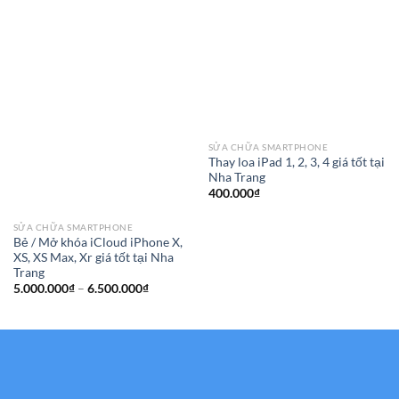
SỬA CHỮA SMARTPHONE
Thay loa iPad 1, 2, 3, 4 giá tốt tại
Nha Trang
400.000
₫
SỬA CHỮA SMARTPHONE
Bẻ / Mở khóa iCloud iPhone X,
XS, XS Max, Xr giá tốt tại Nha
Trang
Khoảng
5.000.000
₫
–
6.500.000
₫
giá:
từ
5.000.000₫
đến
6.500.000₫