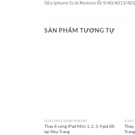
Sửa Iphone 5s bị Restore lỗi 9/40/4013/401
SẢN PHẨM TƯƠNG TỰ
SỬA CHỮA SMARTPHONE
SỬA 
Thay ổ cứng iPad Mini 1, 2, 3, 4 giá tốt
Thay,
tại Nha Trang
Tran