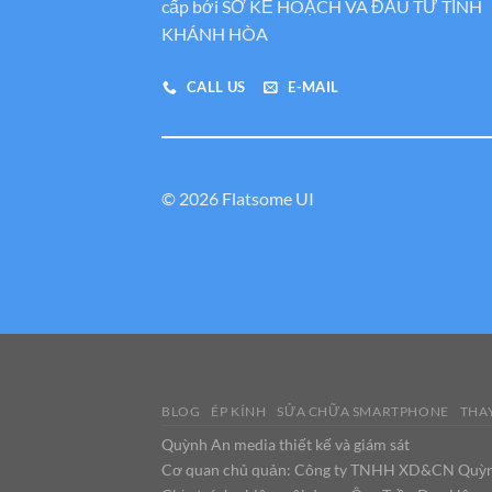
cấp bới SỞ KẾ HOẠCH VÀ ĐẦU TƯ TỈNH
KHÁNH HÒA
CALL US
E-MAIL
© 2026 Flatsome UI
BLOG
ÉP KÍNH
SỬA CHỮA SMARTPHONE
THAY
Quỳnh An media thiết kế và giám sát
Cơ quan chủ quản: Công ty TNHH XD&CN Quỳ