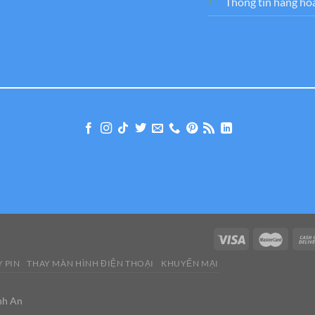
Thông tin hàng hó
 PIN
THAY MÀN HÌNH ĐIỆN THOẠI
KHUYẾN MẠI
nh An