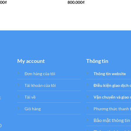
000
₫
800.000
₫
My account
Thông tin
Đơn hàng của tôi
Thông tin website
Tải khoản của tôi
Điều kiện giao dịch
c
Tải về
Vận chuyển và giao
Giỏ hàng
Phương thức thanh 
Bảo mật thông tin
0