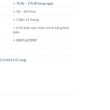
⭐️
7h30 – 17h30 hàng ngày
⭐️ 30 – 60 Phút
⭐️ 3 đến 12 tháng
⭐️ Linh kiện sửa chữa chính hãng/linh
kiện
⭐️
0907.623999
4013/4014 (ổ cứng)