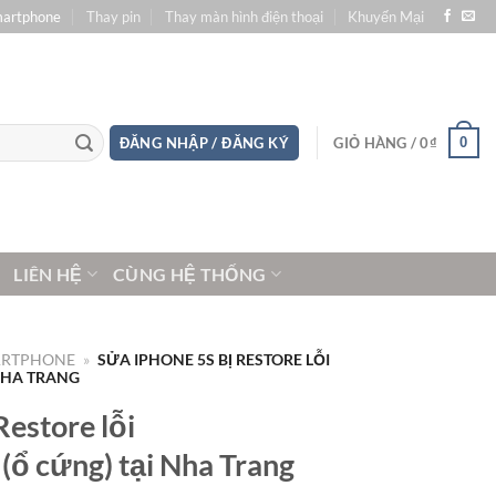
martphone
Thay pin
Thay màn hình điện thoại
Khuyến Mại
0
ĐĂNG NHẬP / ĐĂNG KÝ
GIỎ HÀNG /
0
₫
LIÊN HỆ
CÙNG HỆ THỐNG
ARTPHONE
»
SỬA IPHONE 5S BỊ RESTORE LỖI
 NHA TRANG
Restore lỗi
ổ cứng) tại Nha Trang