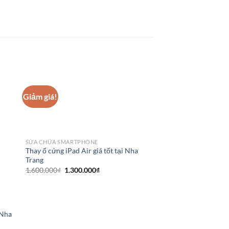
Giảm giá!
SỬA CHỮA SMARTPHONE
Thay ổ cứng iPad Air giá tốt tại Nha
Trang
Giá
Giá
1.600.000
₫
1.300.000
₫
gốc
hiện
là:
tại
1.600.000₫.
là:
1.300.000₫.
 Nha