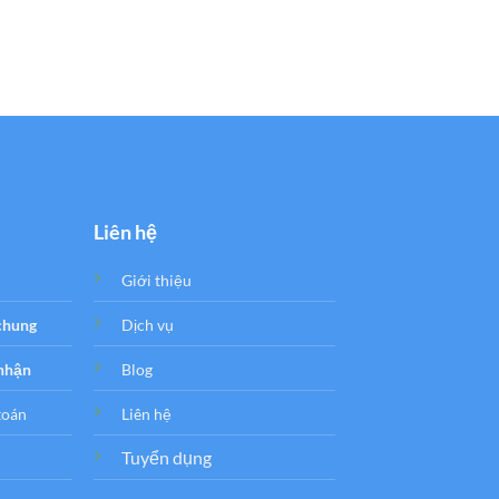
SỬA CHỮA SMARTPHO
Thay IC WiFi iPad Air
Trang
1.200.000
₫
Liên hệ
Giới thiệu
 chung
Dịch vụ
 nhận
Blog
toán
Liên hệ
Tuyển dụng