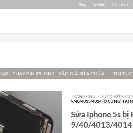
Blog
Ép kính
Sửa chữa s
LAR
THAY PIN IPHONE
BÁO GIÁ SỬA CHỮA
TIN TỨC
TRANG CHỦ
»
SỬA CHỮA SM
9/40/4013/4014 (Ổ CỨNG) TẠI
Sửa Iphone 5s bị 
9/40/4013/4014 (