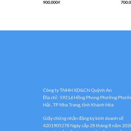
900.000
₫
700.
Công ty TNHH XD&CN Quỳnh An
Địa chỉ: 592 Lê Hồng Phong Phường Phướ
Hải , TP Nha Trang, tỉnh Khánh Hòa
Giấy chứng nhận đăng ký kinh doanh số
4201905278 Ngày cấp 28 tháng 8 năm 202