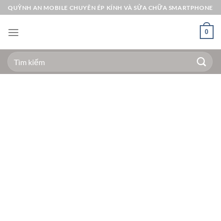
Bỏ
QUỲNH AN MOBILE CHUYÊN ÉP KÍNH VÀ SỬA CHỮA SMARTPHONE
qua
nội
0
dung
Tìm
kiếm: