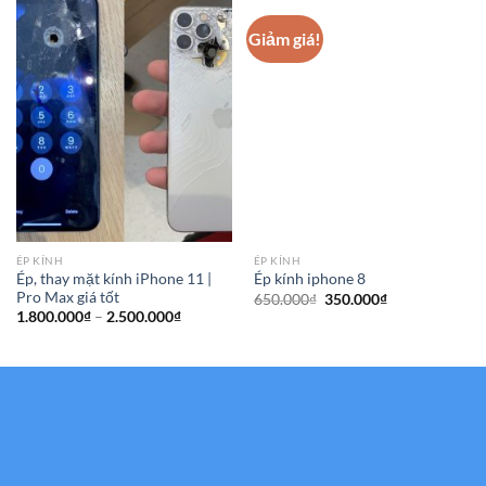
Giảm giá!
ÉP KÍNH
ÉP KÍNH
Ép, thay mặt kính iPhone 11 |
Ép kính iphone 8
Pro Max giá tốt
Giá
Giá
650.000
₫
350.000
₫
gốc
hiện
Khoảng
1.800.000
₫
–
2.500.000
₫
là:
tại
giá:
650.000₫.
là:
từ
350.000₫.
1.800.000₫
đến
2.500.000₫