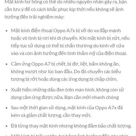
Mặt kính hư hỏng có thể do nhiều nguyên nhân gây ra, bạn
cần lưu ý để có cách khắc phục kịp thời nếu không sẽ ảnh
hưởng đến trải nghiệm máy:
Mặt kính điện thoại Oppo A7x bị vỡ do va đập mạnh
hoặc vô tình bị rơi khi di chuyển. Khi mặt kính bị nứt, nếu
tiếp tục sử dụng có thể bị chấn thương do kính vỡ cứa
vào và còn ảnh hưởng đến tính thẩm mỹ của điện thoại.
Cảm ứng Oppo A7 bị chết, bị đơ, liệt, bấm không ăn,
không mượt như lúc ban đầu. Do đó chuyển các biểu
tượng bị rớt hoặc dùng các ứng dụng bị chập chờn.
Xuất hiện những dấu đen trên màn hình, không còn sử
dụng cảm ứng được nữa. Bạn cần mới nhanh chóng
Sau một thời gian sử dụng, mặt kính của Oppo A7x đã
kém và giảm chất lượng, cần thay mới.
Đã từng thay mặt kính nhưng không đảm bảo chất lượng.
Mặt kính bị trầy xước, hư hỏng ảnh hưởng đến góc nhìn