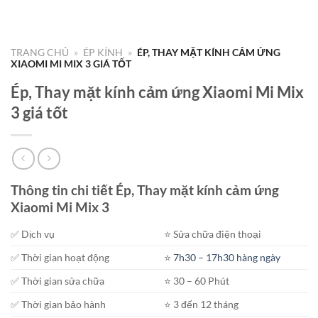
TRANG CHỦ
»
ÉP KÍNH
»
ÉP, THAY MẶT KÍNH CẢM ỨNG
XIAOMI MI MIX 3 GIÁ TỐT
Ép, Thay mặt kính cảm ứng Xiaomi Mi Mix
3 giá tốt
Thông tin chi tiết Ép, Thay mặt kính cảm ứng
Xiaomi Mi Mix 3
✅ Dịch vụ
⭐️ Sửa chữa điện thoại
✅ Thời gian hoạt động
⭐️
7h30 – 17h30 hàng ngày
✅ Thời gian sửa chữa
⭐️ 30 – 60 Phút
✅ Thời gian bảo hành
⭐️ 3 đến 12 tháng