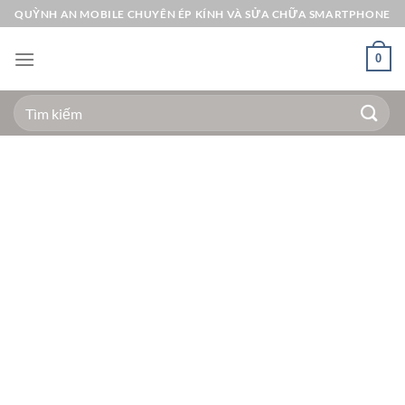
Bỏ
QUỲNH AN MOBILE CHUYÊN ÉP KÍNH VÀ SỬA CHỮA SMARTPHONE
qua
nội
0
dung
Tìm
kiếm: