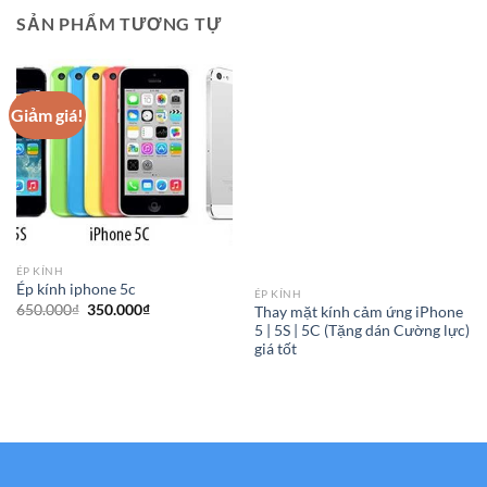
SẢN PHẨM TƯƠNG TỰ
Giảm giá!
ÉP KÍNH
Ép kính iphone 5c
ÉP KÍNH
Giá
Giá
650.000
₫
350.000
₫
Thay mặt kính cảm ứng iPhone
gốc
hiện
5 | 5S | 5C (Tặng dán Cường lực)
là:
tại
giá tốt
650.000₫.
là:
350.000₫.