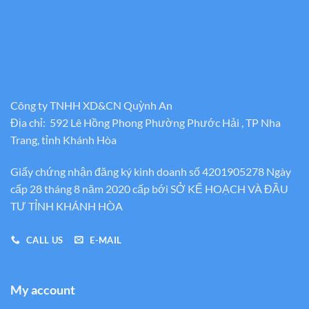
Công ty TNHH XD&CN Quỳnh An
Địa chỉ: 592 Lê Hồng Phong Phường Phước Hải , TP Nha
Trang, tỉnh Khánh Hòa
Giấy chứng nhận đăng ký kinh doanh số 4201905278 Ngày
cấp 28 tháng 8 năm 2020 cấp bới SỞ KẾ HOẠCH VÀ ĐẦU
TƯ TỈNH KHÁNH HÒA
CALL US
E-MAIL
My account