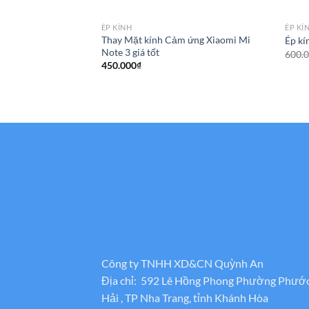
ÉP KÍNH
ÉP KÍ
Thay Mặt kính Cảm ứng Xiaomi Mi
Ép kí
Note 3 giá tốt
600.
450.000
₫
Công ty TNHH XD&CN Quỳnh An
Địa chỉ: 592 Lê Hồng Phong Phường Phướ
Hải , TP Nha Trang, tỉnh Khánh Hòa