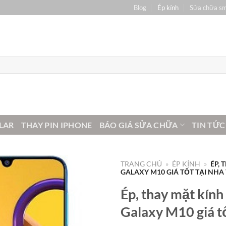
Blog
Ép kính
Sửa chữa s
LAR
THAY PIN IPHONE
BÁO GIÁ SỬA CHỮA
TIN TỨC
TRANG CHỦ
»
ÉP KÍNH
»
ÉP,
GALAXY M10 GIÁ TỐT TẠI NHA
Ép, thay mặt kín
Galaxy M10 giá tố