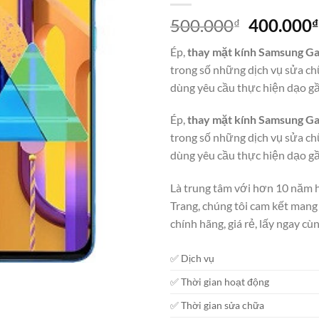
Giá
500.000
400.000
₫
₫
gốc
Ép,
thay mặt kính Samsung G
là:
trong số những dịch vụ sửa c
500.000₫
dùng yêu cầu thực hiện dạo gầ
Ép,
thay mặt kính Samsung G
trong số những dịch vụ sửa c
dùng yêu cầu thực hiện dạo gầ
Là trung tâm với hơn 10 năm h
Trang, chúng tôi cam kết man
chính hãng, giá rẻ, lấy ngay c
✅ Dịch vụ
✅ Thời gian hoạt động
✅ Thời gian sửa chữa