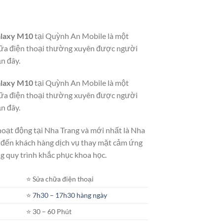
Giá
hiện
alaxy M10
tại Quỳnh An Mobile là một
tại
hữa điện thoại thường xuyên được người
.
là:
n đây.
400.000₫.
alaxy M10
tại Quỳnh An Mobile là một
hữa điện thoại thường xuyên được người
n đây.
oạt động tại Nha Trang và mới nhất là Nha
g đến khách hàng dịch vụ thay mặt cảm ứng
ùng quy trình khắc phục khoa học.
⭐️ Sửa chữa điện thoại
⭐️
7h30 – 17h30 hàng ngày
⭐️ 30 – 60 Phút