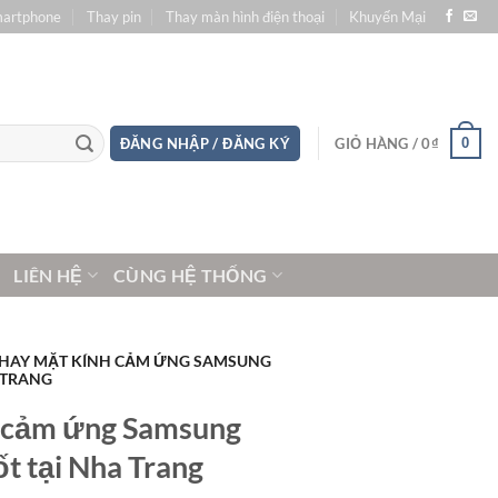
martphone
Thay pin
Thay màn hình điện thoại
Khuyến Mại
0
ĐĂNG NHẬP / ĐĂNG KÝ
GIỎ HÀNG /
0
₫
LIÊN HỆ
CÙNG HỆ THỐNG
 THAY MẶT KÍNH CẢM ỨNG SAMSUNG
 TRANG
h cảm ứng Samsung
t tại Nha Trang