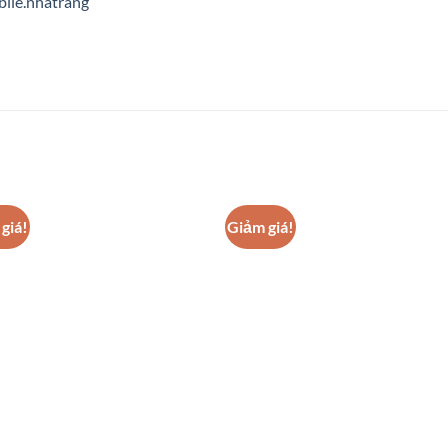
ile.nhatrang
giá!
Giảm giá!