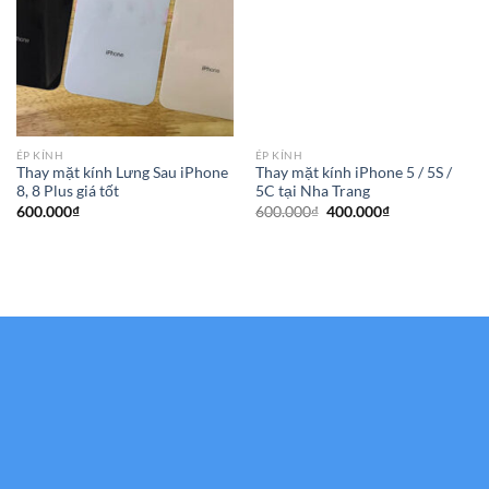
ÉP KÍNH
ÉP KÍNH
Thay mặt kính Lưng Sau iPhone
Thay mặt kính iPhone 5 / 5S /
8, 8 Plus giá tốt
5C tại Nha Trang
Giá
Giá
600.000
₫
600.000
₫
400.000
₫
gốc
hiện
là:
tại
600.000₫.
là:
400.000₫.