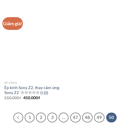
là:
tại
từ
600.000₫.
là:
3.100.000
350.000₫.
đến
3.200.000
Giảm giá!
ÉP KÍNH
Ép kính Sony Z2, thay cảm ứng
Sony Z2
0 (0)
Giá
Giá
550.000
₫
450.000
₫
gốc
hiện
là:
tại
550.000₫.
là:
450.000₫.
1
2
3
…
47
48
49
50