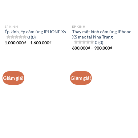
ÉP KÍNH
ÉP KÍNH
Ép kính, ép cảm ứng IPHONE Xs
Thay mặt kính cảm ứng iPhone
0 (0)
XS max tại Nha Trang
0 (0)
Khoảng
1.000.000
₫
–
1.600.000
₫
giá:
Khoảng
600.000
₫
–
900.000
₫
từ
giá:
1.000.000₫
từ
đến
600.000₫
1.600.000₫
đến
900.000₫
Giảm giá!
Giảm giá!