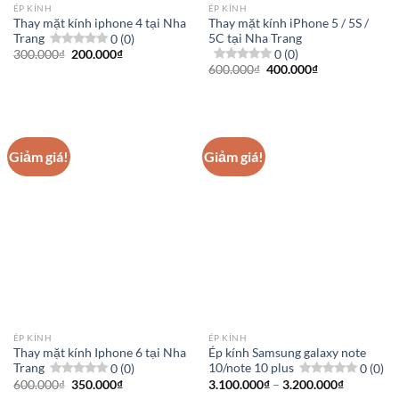
ÉP KÍNH
ÉP KÍNH
Thay mặt kính iphone 4 tại Nha
Thay mặt kính iPhone 5 / 5S /
Trang
0 (0)
5C tại Nha Trang
0 (0)
Giá
Giá
300.000
₫
200.000
₫
gốc
hiện
Giá
Giá
600.000
₫
400.000
₫
là:
tại
gốc
hiện
300.000₫.
là:
là:
tại
200.000₫.
600.000₫.
là:
400.000₫.
Giảm giá!
Giảm giá!
ÉP KÍNH
ÉP KÍNH
Thay mặt kính Iphone 6 tại Nha
Ép kính Samsung galaxy note
Trang
0 (0)
10/note 10 plus
0 (0)
Giá
Giá
Khoảng
600.000
₫
350.000
₫
3.100.000
₫
–
3.200.000
₫
gốc
hiện
giá: