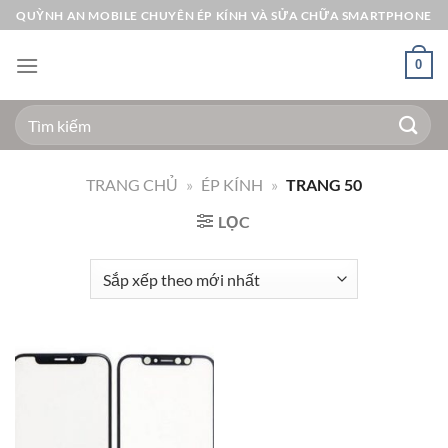
Bỏ
QUỲNH AN MOBILE CHUYÊN ÉP KÍNH VÀ SỬA CHỮA SMARTPHONE
qua
nội
0
dung
Tìm
kiếm:
TRANG CHỦ
»
ÉP KÍNH
»
TRANG 50
LỌC