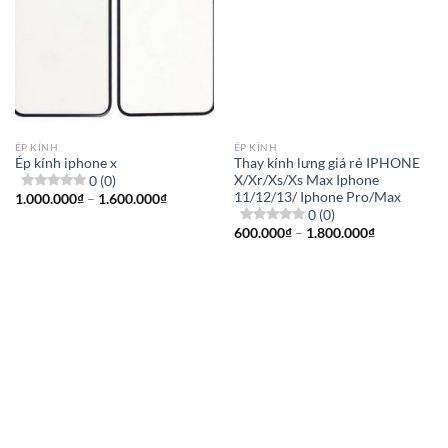
ÉP KÍNH
ÉP KÍNH
Ép kính iphone x
Thay kính lưng giá rẻ IPHONE
0 (0)
X/Xr/Xs/Xs Max Iphone
11/12/13/ Iphone Pro/Max
Khoảng
1.000.000
₫
–
1.600.000
₫
giá:
0 (0)
từ
Khoảng
600.000
₫
–
1.800.000
₫
1.000.000₫
giá:
đến
từ
1.600.000₫
600.000₫
đến
1.800.000₫