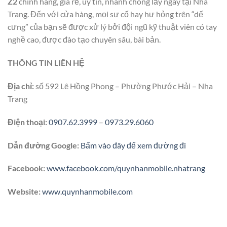
Z2
chính hãng, giá rẻ, uy tín, nhanh chóng lấy ngay tại Nha
Trang. Đến với cửa hàng, mọi sự cố hay hư hỏng trên “dế
cưng” của bạn sẽ được xử lý bởi đội ngũ kỹ thuật viên có tay
nghề cao, được đào tạo chuyên sâu, bài bản.
THÔNG TIN LIÊN HỆ
Địa chỉ:
số 592 Lê Hồng Phong – Phường Phước Hải – Nha
Trang
Điện thoại:
0907.62.3999
–
0973.29.6060
Dẫn đường Google:
Bấm vào đây để xem đường đi
Facebook:
www.facebook.com/quynhanmobile.nhatrang
Website:
www.quynhanmobile.com