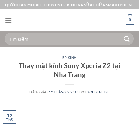
Bỏ
QUỲNH AN MOBILE CHUYÊN ÉP KÍNH VÀ SỬA CHỮA SMARTPHONE
qua
nội
0
dung
Tìm
kiếm:
ÉP KÍNH
Thay mặt kính Sony Xperia Z2 tại
Nha Trang
ĐĂNG VÀO
12 THÁNG 5, 2018
BỞI
GOLDENFISH
12
Th5