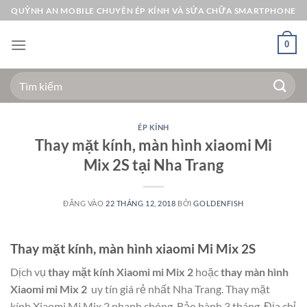
Bỏ
QUỲNH AN MOBILE CHUYÊN ÉP KÍNH VÀ SỬA CHỮA SMARTPHONE
qua
nội
0
dung
Tìm
kiếm:
ÉP KÍNH
Thay mặt kính, màn hình xiaomi Mi
Mix 2S tại Nha Trang
ĐĂNG VÀO
22 THÁNG 12, 2018
BỞI
GOLDENFISH
Thay mặt kính, màn hình xiaomi Mi Mix 2S
Dịch vụ
thay mặt kính Xiaomi mi Mix 2
hoặc
thay màn hình
Xiaomi mi Mix 2
uy tín giá rẻ nhất Nha Trang. Thay mặt
kính Xiaomi Mi Mix 2 nhanh chóng. Bảo hành 3 tháng. Địa chỉ