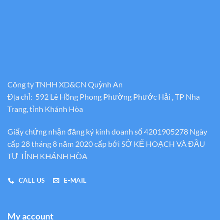
Công ty TNHH XD&CN Quỳnh An
Địa chỉ: 592 Lê Hồng Phong Phường Phước Hải , TP Nha
Trang, tỉnh Khánh Hòa
Giấy chứng nhận đăng ký kinh doanh số 4201905278 Ngày
cấp 28 tháng 8 năm 2020 cấp bới SỞ KẾ HOẠCH VÀ ĐẦU
TƯ TỈNH KHÁNH HÒA
CALL US
E-MAIL
My account