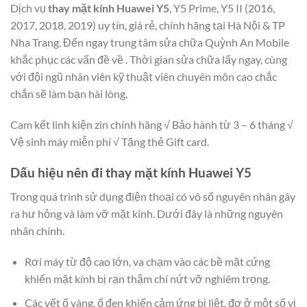
Dịch vụ
thay mặt kính Huawei Y5
, Y5 Prime, Y5 II (2016,
2017, 2018, 2019)
uy tín, giá rẻ, chính hãng tại Hà Nội & TP
Nha Trang. Đến ngay trung tâm sửa chữa Quỳnh An Mobile
khắc phục các vấn đề về . Thời gian sửa chữa lấy ngay, cùng
với đội ngũ nhân viên kỹ thuật viên chuyên môn cao chắc
chắn sẽ làm bạn hài lòng.
Cam kết linh kiện zin chính hãng √ Bảo hành từ 3 – 6 tháng √
Vệ sinh máy miễn phí √ Tặng thẻ Gift card.
Dấu hiệu nên đi thay mặt kính Huawei Y5
Trong quá trình sử dụng điện thoại có vô số nguyên nhân gây
ra hư hỏng và làm vỡ mặt kính. Dưới đây là những nguyên
nhân chính.
Rơi máy từ độ cao lớn, va chạm vào các bề mặt cứng
khiến mặt kính bị rạn thậm chí nứt vỡ nghiêm trọng.
Các vết ố vàng, ố đen khiến cảm ứng bị liệt, đơ ở một số vị