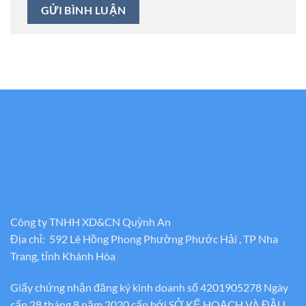
Công ty TNHH XD&CN Quỳnh An
Địa chỉ: 592 Lê Hồng Phong Phường Phước Hải , TP Nha
Trang, tỉnh Khánh Hòa
Giấy chứng nhận đăng ký kinh doanh số 4201905278 Ngày
cấp 28 tháng 8 năm 2020 cấp bới SỞ KẾ HOẠCH VÀ ĐẦU