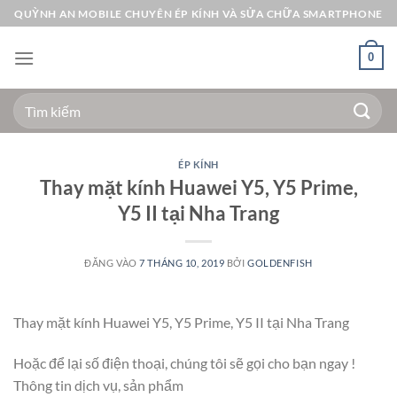
Bỏ
QUỲNH AN MOBILE CHUYÊN ÉP KÍNH VÀ SỬA CHỮA SMARTPHONE
qua
nội
0
dung
Tìm
kiếm:
ÉP KÍNH
Thay mặt kính Huawei Y5, Y5 Prime,
Y5 II tại Nha Trang
ĐĂNG VÀO
7 THÁNG 10, 2019
BỞI
GOLDENFISH
Thay mặt kính Huawei Y5, Y5 Prime, Y5 II tại Nha Trang
Hoặc để lại số điện thoại, chúng tôi sẽ gọi cho bạn ngay !
Thông tin dịch vụ, sản phẩm