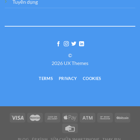
Tuyển dụng
©
2026 UX Themes
TERMS
PRIVACY
COOKIES
BLOG
ÉP KÍNH
SỬA CHỮA SMARTPHONE
THAY PIN