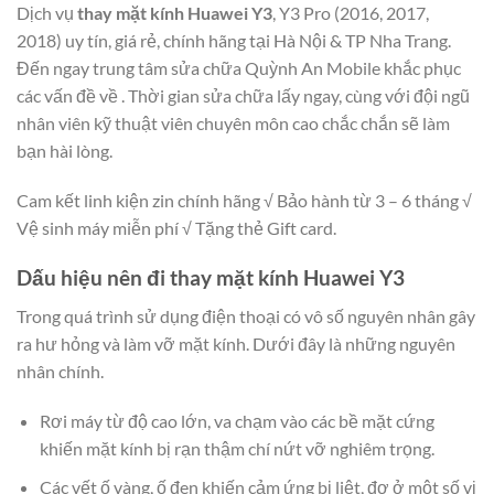
Dịch vụ
thay mặt kính Huawei Y3
, Y3 Pro (2016, 2017,
2018)
uy tín, giá rẻ, chính hãng tại Hà Nội & TP Nha Trang.
Đến ngay trung tâm sửa chữa Quỳnh An Mobile khắc phục
các vấn đề về . Thời gian sửa chữa lấy ngay, cùng với đội ngũ
nhân viên kỹ thuật viên chuyên môn cao chắc chắn sẽ làm
bạn hài lòng.
Cam kết linh kiện zin chính hãng √ Bảo hành từ 3 – 6 tháng √
Vệ sinh máy miễn phí √ Tặng thẻ Gift card.
Dấu hiệu nên đi thay mặt kính Huawei Y3
Trong quá trình sử dụng điện thoại có vô số nguyên nhân gây
ra hư hỏng và làm vỡ mặt kính. Dưới đây là những nguyên
nhân chính.
Rơi máy từ độ cao lớn, va chạm vào các bề mặt cứng
khiến mặt kính bị rạn thậm chí nứt vỡ nghiêm trọng.
Các vết ố vàng, ố đen khiến cảm ứng bị liệt, đơ ở một số vị