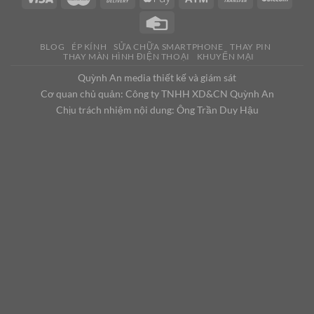
BLOG
ÉP KÍNH
SỬA CHỮA SMARTPHONE
THAY PIN
THAY MÀN HÌNH ĐIỆN THOẠI
KHUYẾN MẠI
Quỳnh An media thiết kế và giám sát
Cơ quan chủ quản: Công ty TNHH XD&CN Quỳnh An
Chịu trách nhiệm nội dung: Ông Trần Duy Hậu