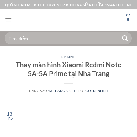
Bỏ
QUỲNH AN MOBILE CHUYÊN ÉP KÍNH VÀ SỬA CHỮA SMARTPHONE
qua
nội
0
dung
Tìm
kiếm:
ÉP KÍNH
Thay màn hình Xiaomi Redmi Note
5A-5A Prime tại Nha Trang
ĐĂNG VÀO
13 THÁNG 5, 2018
BỞI
GOLDENFISH
13
Th5