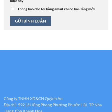
mục này
Thông báo cho tôi bằng email khi có bài đăng mới
Công ty TNHH XD&CN Quỳnh An
Địa chỉ: 592 Lê Hồng Phong Phường Phước Hải , TP Nha
Trang, tỉnh Khánh Hòa