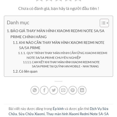
Chưa có đánh giá, bạn hãy là người đầu tiên !
Danh mục
BÁO GIÁ THAY MÀN HÌNH XIAOMI REDMI NOTE 5A/5A
PRIME CHÍNH HÃNG
KHI NÀO CẦN THAY MÀN HÌNH XIAOMI REDMI NOTE
5A/5A PRIME
QUY TRÌNH THAY MÀN HÌNH CẢM ỨNG XIAOMI REDMI
NOTE 5A/5A PRIME CHUYÊN NGHIỆP
CAM KẾT KHI THAY MÀN HÌNH XIAOMI REDMI NOTE
5A/5A PRIME TẠI QUỲNH AN MOBILE – NHA TRANG
Có liên quan
Bài viết này được đăng trong
Ép kính
và được gắn thẻ
Dịch Vụ Sửa
Chữa
,
Sửa Chữa Xiaomi
,
Thay màn hình Xiaomi Redmi Note 5A-5A