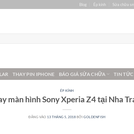
Blog
Ép kính
Sửa chữa s
LAR
THAY PIN IPHONE
BÁO GIÁ SỬA CHỮA
TIN TỨC
ÉP KÍNH
ay màn hình Sony Xperia Z4 tại Nha Tr
ĐĂNG VÀO
13 THÁNG 5, 2018
BỞI
GOLDENFISH