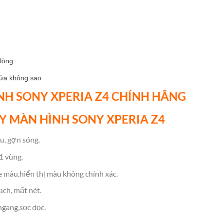
lòng
sửa không sao
NH SONY XPERIA Z4 CHÍNH HÃNG
Y MÀN HÌNH SONY XPERIA Z4
u, gợn sóng.
1 vùng.
e màu,hiển thị màu không chính xác.
ạch, mất nét.
ngang,sọc dọc.