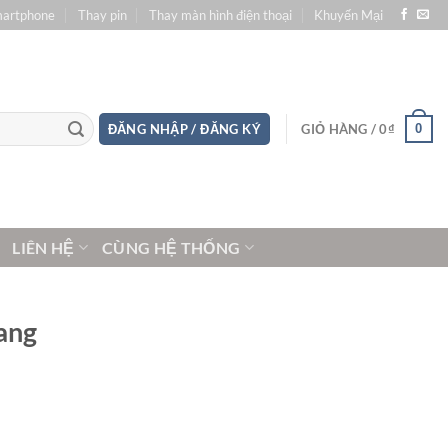
martphone
Thay pin
Thay màn hình điện thoại
Khuyến Mại
0
ĐĂNG NHẬP / ĐĂNG KÝ
GIỎ HÀNG /
0
₫
LIÊN HỆ
CÙNG HỆ THỐNG
ang