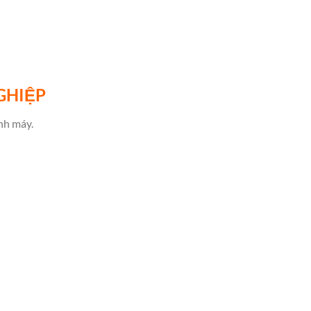
GHIỆP
nh máy.