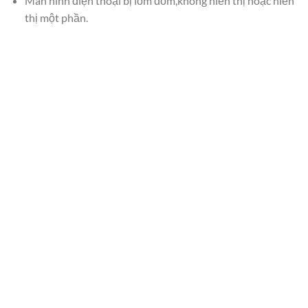
Màn hình điện thoại bị lốm đốm,không hiển thị hoặc hiển
thị một phần.