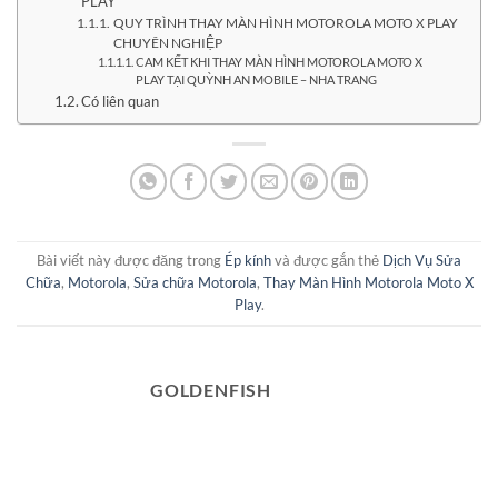
PLAY
QUY TRÌNH THAY MÀN HÌNH MOTOROLA MOTO X PLAY
CHUYÊN NGHIỆP
CAM KẾT KHI THAY MÀN HÌNH MOTOROLA MOTO X
PLAY TẠI QUỲNH AN MOBILE – NHA TRANG
Có liên quan
Bài viết này được đăng trong
Ép kính
và được gắn thẻ
Dịch Vụ Sửa
Chữa
,
Motorola
,
Sửa chữa Motorola
,
Thay Màn Hình Motorola Moto X
Play
.
GOLDENFISH