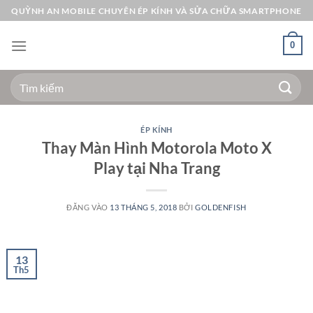
Bỏ
QUỲNH AN MOBILE CHUYÊN ÉP KÍNH VÀ SỬA CHỮA SMARTPHONE
qua
nội
0
dung
Tìm
kiếm:
ÉP KÍNH
Thay Màn Hình Motorola Moto X
Play tại Nha Trang
ĐĂNG VÀO
13 THÁNG 5, 2018
BỞI
GOLDENFISH
13
Th5