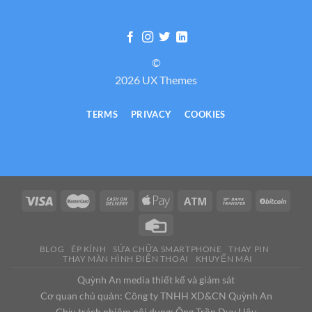
©
2026 UX Themes
TERMS
PRIVACY
COOKIES
BLOG
ÉP KÍNH
SỬA CHỮA SMARTPHONE
THAY PIN
THAY MÀN HÌNH ĐIỆN THOẠI
KHUYẾN MẠI
Quỳnh An media thiết kế và giám sát
Cơ quan chủ quản: Công ty TNHH XD&CN Quỳnh An
Chịu trách nhiệm nội dung: Ông Trần Duy Hậu