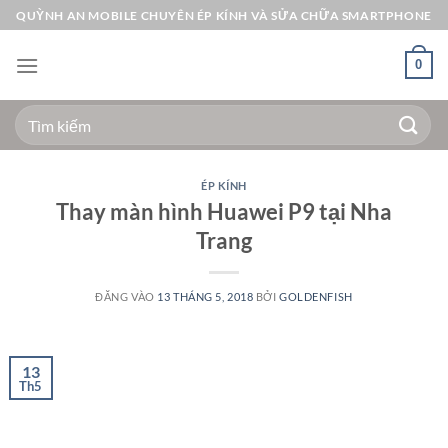
Bỏ
QUỲNH AN MOBILE CHUYÊN ÉP KÍNH VÀ SỬA CHỮA SMARTPHONE
qua
nội
0
dung
Tìm
kiếm:
ÉP KÍNH
Thay màn hình Huawei P9 tại Nha
Trang
ĐĂNG VÀO
13 THÁNG 5, 2018
BỞI
GOLDENFISH
13
Th5