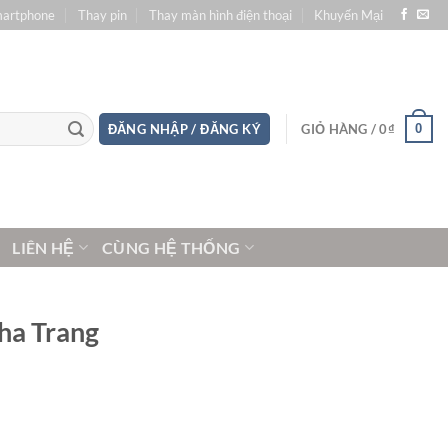
martphone
Thay pin
Thay màn hình điện thoại
Khuyến Mại
0
ĐĂNG NHẬP / ĐĂNG KÝ
GIỎ HÀNG /
0
₫
LIÊN HỆ
CÙNG HỆ THỐNG
ha Trang