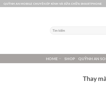
Bỏ
QUỲNH AN MOBILE CHUYÊN ÉP KÍNH VÀ SỬA CHỮA SMARTPHONE
qua
nội
dung
Tìm
kiếm:
HOME
SHOP
QUỲNH AN SO
Thay mà