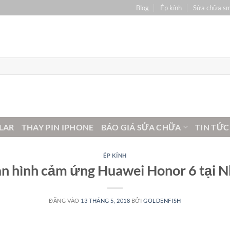
Blog
Ép kính
Sửa chữa s
LAR
THAY PIN IPHONE
BÁO GIÁ SỬA CHỮA
TIN TỨC
ÉP KÍNH
n hình cảm ứng Huawei Honor 6 tại N
ĐĂNG VÀO
13 THÁNG 5, 2018
BỞI
GOLDENFISH