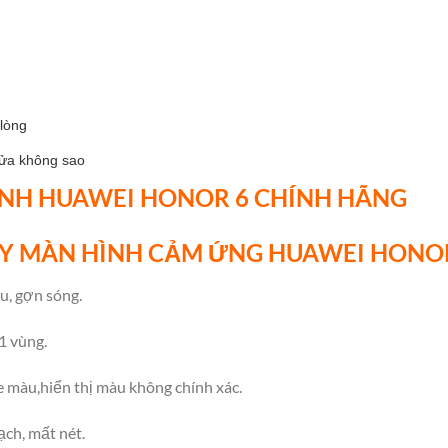
lòng
sửa không sao
ÌNH HUAWEI HONOR 6 CHÍNH HÃNG
AY MÀN HÌNH CẢM ỨNG HUAWEI HONO
u, gợn sóng.
1 vùng.
e màu,hiển thị màu không chính xác.
ạch, mất nét.