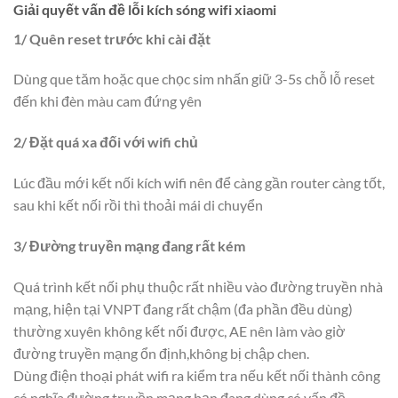
Giải quyết vấn đề lỗi kích sóng wifi xiaomi
1/ Quên reset trước khi cài đặt
Dùng que tăm hoặc que chọc sim nhấn giữ 3-5s chỗ lỗ reset
đến khi đèn màu cam đứng yên
2/ Đặt quá xa đối với wifi chủ
Lúc đầu mới kết nối kích wifi nên để càng gần router càng tốt,
sau khi kết nối rồi thì thoải mái di chuyển
3/ Đường truyền mạng đang rất kém
Quá trình kết nối phụ thuộc rất nhiều vào đường truyền nhà
mạng, hiện tại VNPT đang rất chậm (đa phần đều dùng)
thường xuyên không kết nối được, AE nên làm vào giờ
đường truyền mạng ổn định,không bị chập chen.
Dùng điện thoại phát wifi ra kiểm tra nếu kết nối thành công
có nghĩa đường truyền mạng bạn đang dùng có vấn đề