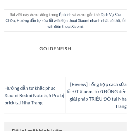
Bài viết này được đăng trong
Ép kính
và được gắn thẻ
Dịch Vụ Sửa
Chữa
,
Hướng dẫn tự sửa lỗi wifi điện thoại Xiaomi nhanh nhất có thể
,
lỗi
wifi điện thoại Xiaomi
.
GOLDENFISH
[Review] Tổng hợp cách sửa
Hướng dẫn tự khắc phục
lỗi ĐT Xiaomi từ 0 ĐỒNG đến
Xiaomi Redmi Note 5, 5 Pro bị
giải pháp TRIỆU ĐÔ tại Nha
brick tại Nha Trang
Trang
Để lại một bình luận