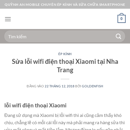
Bỏ
QUỲNH AN MOBILE CHUYÊN ÉP KÍNH VÀ SỬA CHỮA SMARTPHONE
qua
nội
0
dung
Tìm
kiếm:
ÉP KÍNH
Sửa lỗi wifi điện thoại Xiaomi tại Nha
Trang
ĐĂNG VÀO
22 THÁNG 12, 2018
BỞI
GOLDENFISH
lỗi wifi điện thoại Xiaomi
Đang sử dụng mà Xiaomi bị lỗi wifi thì ai cũng cảm thấy khó
chịu, chẳng lẽ có mỗi cái lỗi này mà phải mang ra hàng sửa thì
vừa mất công và mất tiền lắm. Nhưng đừng lo nếu gặp phải