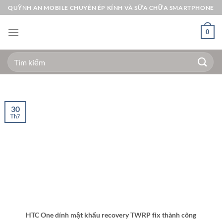
Bỏ
QUỲNH AN MOBILE CHUYÊN ÉP KÍNH VÀ SỬA CHỮA SMARTPHONE
qua
nội
0
dung
Tìm
kiếm:
30
Th7
HTC One dính mật khẩu recovery TWRP fix thành công