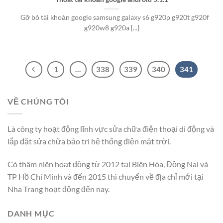
Gỡ bỏ tài khoản google samsung galaxy s6 g920p g920t g920f
g920w8 g920a [...]
1
…
338
339
340
341
VỀ CHÚNG TÔI
Là công ty hoạt động lĩnh vực sửa chữa điện thoại di động và
lắp đặt sửa chữa bảo trì hệ thống điện mặt trời.
Có thâm niên hoạt động từ 2012 tại Biên Hòa, Đồng Nai và
TP Hồ Chí Minh và đến 2015 thì chuyển về địa chỉ mới tại
Nha Trang hoạt động đến nay.
DANH MỤC