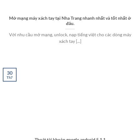
Mở mạng máy xách tay tại Nha Trang nhanh nhất và tốt nhất ở
đâu.
Với nhu cầu mở mạng, unlock, nạp tiếng việt cho các dòng máy
xách tay [...]
30
Th7
Thoát tài khoản google android 5.1.1