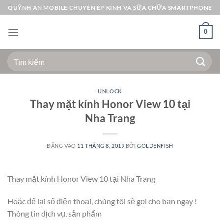
Bỏ
QUỲNH AN MOBILE CHUYÊN ÉP KÍNH VÀ SỬA CHỮA SMARTPHONE
qua
nội
0
dung
Tìm
kiếm:
UNLOCK
Thay mặt kính Honor View 10 tại
Nha Trang
ĐĂNG VÀO
11 THÁNG 8, 2019
BỞI
GOLDENFISH
Thay mặt kính Honor View 10 tại Nha Trang
Hoặc để lại số điện thoại, chúng tôi sẽ gọi cho bạn ngay !
Thông tin dịch vụ, sản phẩm