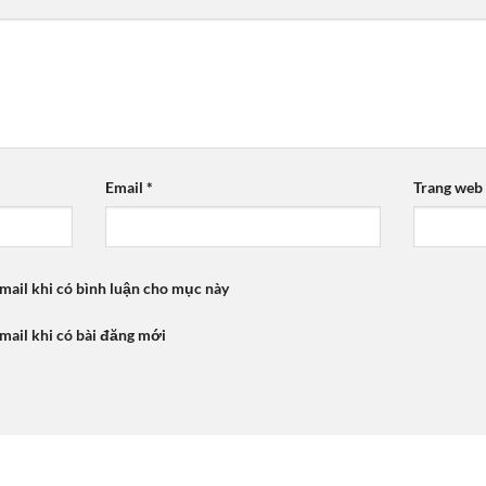
Email
*
Trang web
mail khi có bình luận cho mục này
mail khi có bài đăng mới