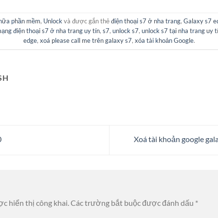
hữa phần mềm
,
Unlock
và được gắn thẻ
điện thoại s7 ở nha trang
,
Galaxy s7 e
ng điện thoại s7 ở nha trang uy tín
,
s7
,
unlock s7
,
unlock s7 tại nha trang uy t
edge
,
xoá please call me trên galaxy s7
,
xóa tài khoản Google
.
SH
0
Xoá tài khoản google ga
c hiển thị công khai.
Các trường bắt buộc được đánh dấu
*