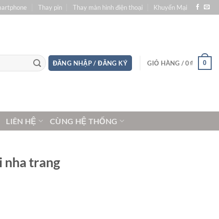
martphone
Thay pin
Thay màn hình điện thoại
Khuyến Mại
0
ĐĂNG NHẬP / ĐĂNG KÝ
GIỎ HÀNG /
0
₫
LIÊN HỆ
CÙNG HỆ THỐNG
i nha trang