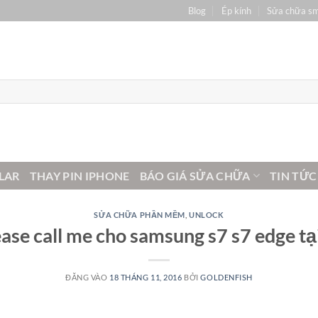
Blog
Ép kính
Sửa chữa s
LAR
THAY PIN IPHONE
BÁO GIÁ SỬA CHỮA
TIN TỨC
SỬA CHỮA PHẦN MỀM
,
UNLOCK
ease call me cho samsung s7 s7 edge tạ
ĐĂNG VÀO
18 THÁNG 11, 2016
BỞI
GOLDENFISH