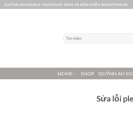
Bỏ
QUỲNH AN MOBILE CHUYÊN ÉP KÍNH VÀ SỬA CHỮA SMARTPHONE
qua
nội
dung
Tìm
kiếm:
HOME
SHOP
QUỲNH AN SO
Sửa lỗi pl