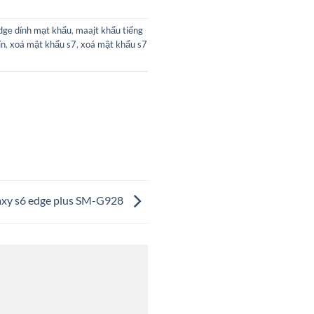
dge dính mạt khẩu
,
maajt khẩu tiếng
ín
,
xoá mật khẩu s7
,
xoá mật khẩu s7
laxy s6 edge plus SM-G928